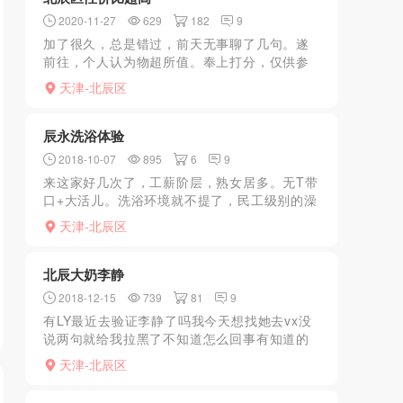
2020-11-27
629
182
9
加了很久，总是错过，前天无事聊了几句。遂
前往，个人认为物超所值。奉上打分，仅供参
考。颜值：80；身材：99；皮肤：90；服务：
天津-北辰区
80；态度：90；配合度：90—综合90分。
辰永洗浴体验
2018-10-07
895
6
9
来这家好几次了，工薪阶层，熟女居多。无T带
口+大活儿。洗浴环境就不提了，民工级别的澡
堂子。大厅不大，大厅左面一排是JS，大约十
天津-北辰区
个左右，右面全是床位，基本都是熟女，有岁
数小的很机车，...
北辰大奶李静
2018-12-15
739
81
9
有LY最近去验证李静了吗我今天想找她去vx没
说两句就给我拉黑了不知道怎么回事有知道的
告诉一下多谢
天津-北辰区