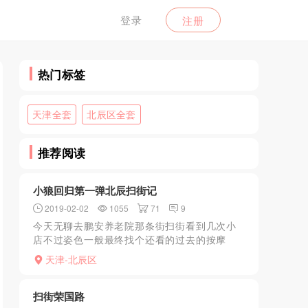
登录
注册
热门标签
天津全套
北辰区全套
推荐阅读
小狼回归第一弹北辰扫街记
2019-02-02
1055
71
9
今天无聊去鹏安养老院那条街扫街看到几次小
店不过姿色一般最终找个还看的过去的按摩
+KHDBJ才100追求颜值的别去了泻火专用
天津-北辰区
扫街荣国路