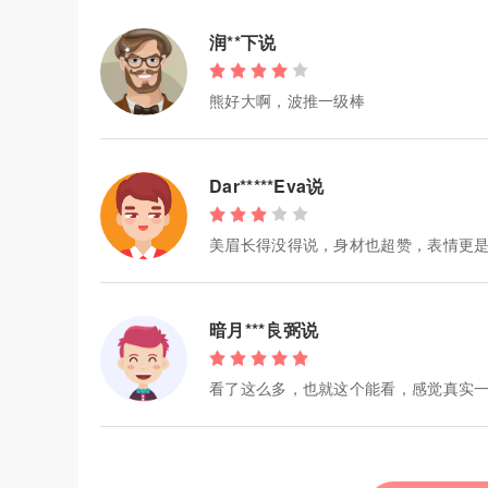
润**下说
熊好大啊，波推一级棒
Dar*****Eva说
美眉长得没得说，身材也超赞，表情更是
暗月***良弼说
看了这么多，也就这个能看，感觉真实