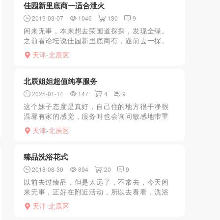
佳园新里底商一适合泄火
2019-03-07
1046
130
9
闲来无事，本来想去荣国道探探，发现全绿。
之前看论坛说佳园新里底商有，遂前去一探。
在快递左边发现一家，里面有个男的看场子，
天津-北辰区
一比较老，另外一个化妆看着还年轻点，就她
了，过程不叙述了，值...
北辰姐姐超值纯享服务
2025-01-14
147
4
9
这个妹子态度是真好，自己住的地方很干净很
温馨有家的感觉，服务时也会询问敏感地带重
点照顾，可以舌吻，69我没问，口活时间挺长
天津-北辰区
的，不是那种机械式吞吐，带套提枪突突，中
间可以换换姿势都O...
臻品洗浴花式
2018-08-30
894
20
9
以前去过臻品，但是太远了，不常去，今天闲
来无事，正好在附近活动，所以去看看，洗浴
的环境还是不错的，但是没有百利好，洗完澡
天津-北辰区
以后，上楼，有一个专门上3楼的电梯，有小弟