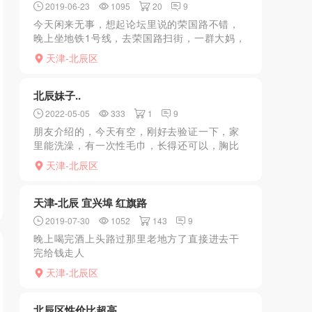
2019-06-23
1095
20
9
今天闲来无事，想起论坛里说的荣国路不错，
晚上坐地铁1号线，去荣国路扫街，一群大妈，
群魔乱舞啊，论坛里那哥们怎么下的嘴？屠龙
天津-北辰区
勇士啊！佩服，转了两圈，都是大妈冲我送来
妩媚的笑容以及发出...
北辰妹子..
2022-05-05
333
1
9
朋友介绍的，今天有空，刚好去验证一下，家
里能洗澡，有一次性毛巾，长得还可以，胸比
较大，下边紧，没生过孩子，姿势，服务都比
天津-北辰区
较配合，总体感觉还可以。（有闺蜜，可以双
飞）
天津-北辰 宜兴埠 红旗路
2019-07-30
1052
143
9
晚上喝完酒上头路过那里老地方了直接进去干
完给钱走人
天津-北辰区
北辰区性价比超高