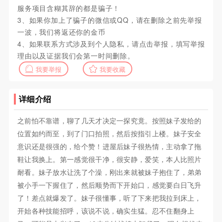
服务项目含糊其辞的都是骗子！
3、如果你加上了骗子的微信或QQ，请在删除之前先举报
一波，我们将返还你的金币
4、如果联系方式涉及到个人隐私，请点击举报，填写举报
理由以及证据我们会第一时间删除。
我要举报
我要收藏
详细介绍
之前怕不靠谱，聊了几天才决定一探究竟。按照妹子发给的
位置如约而至，到了门口拍照，然后按指引上楼。妹子安全
意识还是很强的，给个赞！进屋后妹子很热情，主动拿了拖
鞋让我换上。第一感觉很干净，很安静，爱笑，本人比照片
耐看。妹子放水让洗了个澡，刚出来就被妹子抱住了，弟弟
被小手一下握住了，然后顺势而下开始口，感觉要白日飞升
了！差点就爆发了。妹子很懂事，听了下来把我拉到床上，
开始各种技能招呼，该说不说，确实生猛。忍不住翻身上