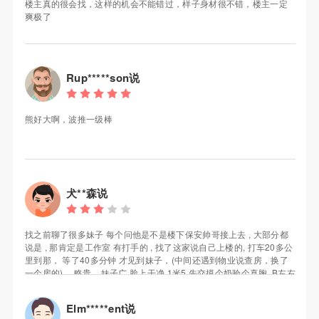
楼主真的很会找，这样的机会不能错过，样子身材很不错，楼主一定
爽极了
Rup*****son说
熊好大啊，波推一级棒
犬**森说
找之前聊了很多妹子 每个问他是不是楼下保安帅哥接上去 , 大部分都
说是 , 那肯定是工作室 有打手的 , 找了这家说自己上楼的, 打车20多公
里到那， 等了40多分钟 才见到妹子，(中间还遇到物业说查房，换了
一个房的) ，略贵... 妹子广 脸上干净 1米5 先交摸个奶验个真胸, B左右
， 清廋的差不多就这样了，妹子脱了衣服不错 比家里那位漂亮的多,
总的怎么说呢 缺点个子不算高，胸不算大，力气一般, 优点水嫩光滑
Elm*****ent说
，比较配合, 还送原味丝袜(不过我用不上) , 对我个人来说值回票价