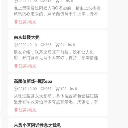
2024-11-20
315
2
9
晚上无聊通过附近人QQ添加的，精虫上头抱着
试试的心态去的。妹子颜值属于中上等，身材
高挑，情趣制服一穿确实让人有性欲，服务毒
江苏-南京
龙 舌吻 69 基本不变态妹子都可以接受答应。
聊天中得知...
南京鼓楼大奶
2020-10-13
895
34
9
朋友介绍，联系之后驱车前往，没有让人失
望，开门就看见两个大车灯，真货，穿着情趣
内衣，我也没闲着，舜间就来感觉了，之后就
江苏-南京
是天翻地覆
高颜值新场-澜瑟spa
2018-12-09
968
103
9
从珠江路进东大影壁，具体位置荷包套锦江隔
壁开在军区旁边应该有点背景吧，找张总，东
北小伙子是店长，很亲切！整体装修不错，就
江苏-南京
是房间没有盥洗盆，也没有电视店里10来个妹
子吧，颜值都不错！...
来凤小区附近性息之我见