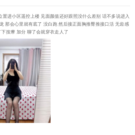
到位置进小区遥控上楼 见面颜值还好跟照没什么差别 话不多说进入
毒龙 那会心里就有底了 没白跑 然后接正面胸推臀推接口活 无齿感
下按摩 加分 聊了会就穿衣走人了