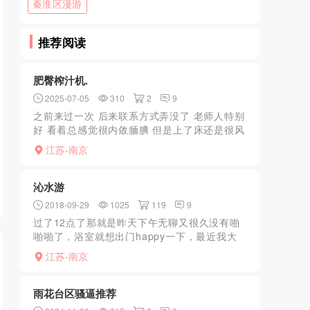
秦淮区漫游
推荐阅读
肥臀榨汁机.
2025-07-05
310
2
9
之前来过一次 后来联系方式弄没了 老师人特别
好 看着总感觉很内敛腼腆 但是上了床还是很风
骚的 典型的反差婊 大奶大屁股粉逼 多干一会
江苏-南京
也不会催人 四张的价格绝对是性价比十足了
沁水游
2018-09-29
1025
119
9
过了12点了那就是昨天下午无聊又很久没有啪
啪啪了，浴室就想出门happy一下，最近我大
南京流行家庭spa，但是BL并不喜好这一口，
江苏-南京
思前想后还是决定去沁水，远是远了一点但是
毕竟个人觉...
雨花台区骚逼推荐