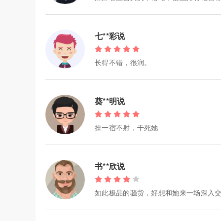
七**彩说
长得不错，很润。
葵**明说
操一宿不射，干死她
书**欣说
如此极品的骚货，好想和她来一场深入