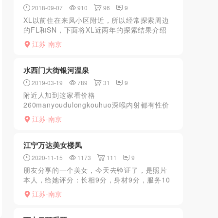
2018-09-07
910
96
9
XL以前住在来凤小区附近，所以经常探索周边
的FL和SN，下面将XL近两年的探索结果介绍
给各位LY。来凤街中段有一家，就在卖烧饼的
江苏-南京
隔壁，里面XJ都是东北的，年龄在25-35之间
吧，颜...
水西门大街银河温泉
2019-03-19
789
31
9
附近人加到这家看价格
260manyoudulongkouhuo深喉内射都有性价
比较高驱车前往洗完包间等JS悲催了颜值低，
江苏-南京
年龄大好不容易凑活选了一个服务还可以特别
是kouhuo，很舒...
江宁万达美女楼凤
2020-11-15
1173
111
9
朋友分享的一个美女，今天去验证了，是照片
本人，给她评分：长相9分，身材9分，服务10
分，环境8分！住的公寓，挺安全的！这次找的
江苏-南京
这个挺不错的，推荐给你们