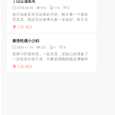
丁山云顶采耳
2018-09-06
915
119
9
也不知道采耳写出来好不好，刚才看一个朋友
写玄武，我说写出来博大家一乐也好。昨天主
要冷的快要挂，又下点小雨。想起朋友前两天
江苏-南京
提到云顶，那就洗洗澡去，顺便吃个饭。从药
科大学过去三十多公里...
秦淮性感小少妇
2025-11-16
321
1
9
老师小区很好找，一起共浴，还贴心的准备了
一次性浴巾很干净，不断的用胸部挑逗摩擦时
不时口两下，刺激的小弟弟立马高高耸立，口
江苏-南京
活很好，无齿感，可以体验到紧紧吸附包裹的
感觉，由浅到深，由深...