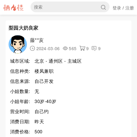
登录
注册
/
梨园大奶良家
藤**亥
2024-03-06
565
9
9
城市区域:
北京 - 通州区 - 主城区
信息种类:
楼凤兼职
信息来源:
自己开发
小姐数量:
无
小姐年龄:
30岁-40岁
营业时间:
自己约
消费日期:
昨天
消费价格:
500