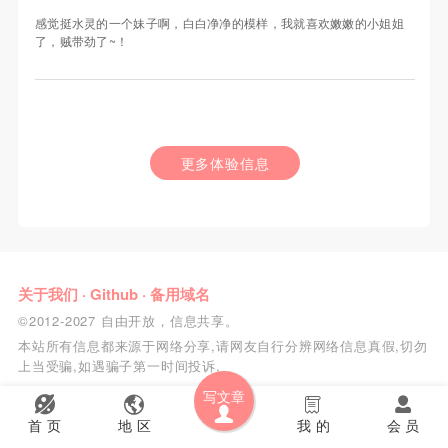
感觉挺水灵的一个妹子啊，白白净净的模样，我就喜欢嫩嫩的小姐姐
了，贼带劲了~！
更多体验信息
关于我们
·
Github
·
备用域名
©2012-2027 自由开放，信息共享。
本站所有信息都来源于网络分享,请网友自行分辨网络信息真假,切勿
上当受骗,如遇骗子第一时间投诉.
写文章
首 页
地 区
我 的
会 员