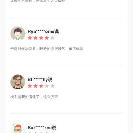
无奈生不逢时，沦落红尘讨口饭吃
Rya*****ome说
干得时候水特多，呻吟的也很骚气。值得体验
Bli*****lly说
楼主是我的偶像了，这么厉害
Bar*****rne说