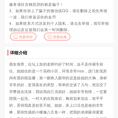
服务项目含糊其辞的都是骗子！
3、如果你加上了骗子的微信或QQ，请在删除之前先举报
一波，我们将返还你的金币
4、如果联系方式涉及到个人隐私，请点击举报，填写举报
理由以及证据我们会第一时间删除。
我要举报
我要收藏
详细介绍
朋友推荐，论坛上加的老师约好了时间，迫不及待驱车前
往。姐姐住的是一个高档小区，环境非常nice，进门发现房
间布置的很温馨，第一眼映入眼帘的还是姐姐的大胸，身材
非常的好，是我喜欢的类型，简单的交谈了几句，然后交了
学费就去洗澡，我说我自己洗就好，姐姐非常热情，一定要
陪我一起洗。一对大奶在我身后，胸前划来划去，软乎乎
的，弄得我真是欲罢不能。姐姐，床上口活也是做的非常
棒，那张性感的小嘴像八爪鱼一样，把我的弟弟吸得紧紧