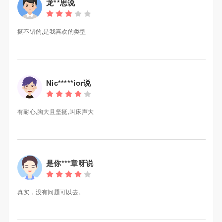
龙**思说
挺不错的,是我喜欢的类型
Nic*****ior说
有耐心,胸大且坚挺,叫床声大
是你***章呀说
真实，没有问题可以去。