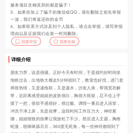
服务项目含糊其辞的都是骗子！
3、如果你加上了骗子的微信或QQ，请在删除之前先举报
一波，我们将返还你的金币
4、如果联系方式涉及到个人隐私，请点击举报，填写举报
理由以及证据我们会第一时间删除。
我要举报
我要收藏
详细介绍
朋友力荐，说是很骚。正好今天有时间，于是就约好时间坐
地铁过去，出地铁大概走5分钟就到了，教室也好找，进门老
师很热情，又是递拖鞋，又是递水，沙发入座，帮我宽衣解
带，近距离感受姐姐的皮肤很白，胸很大很挺，忍不住上手
摸了一把，很软手感很好，很过瘾。调情一番后进入浴室，
冲洗干净上床，先是按摩，这段时间工作压力大，神经紧
绷，姐姐细致的按摩让我放松了不少。然后进入主题，胸推
蛇漫，咬咪咪舔旦旦，360度无死角，每一丝神经都得到了