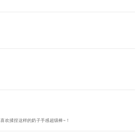
喜欢揉捏这样的奶子手感超级棒~！