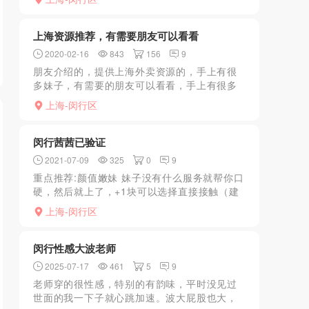
称 上床开始小项服务 调情 指划 胸推臀推...
上海资源推荐，有需要朋友可以看看
2020-02-16
843
156
9
朋友介绍的，提供上海外卖资源的，手上有很
多妹子，有需要的朋友可以看看，手上有很多
妹子，有需要的朋友可以看看
上海-闵行区
闵行茜茜已验证
2021-07-09
325
0
9
重点推荐:颜值嫩妹 妹子没有什么服务就帮你口
硬，然后就上了，+1块可以选择直接接触（建
议不要，毕竟出来做的你敢保证没事），比较
上海-闵行区
嫩颜值也还可以的，下面比较紧胸也很挺，毕
竟主要5块要...
闵行性感大波老师
2025-07-17
461
5
9
老师穿的很性感，特别的有韵味，平时没见过
世面的我一下子就心跳加速。波大屁股也大，