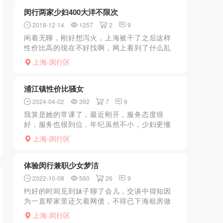
闵行两家少妇400大洋不限次
2018-12-14
1257
2
9
闲着无聊，刚好想泻火，上海被干了之后这样
性价比高的现在不好找啊，网上看到了什么乱
七八糟的不限次的什么川妹子什么什么的，年
上海-闵行区
龄全是40+在一看身材麻痹和母猪一样，年纪这
么大还出来搞，也...
浦江镇性价比骚女
2024-04-02
392
7
9
我算是她的常课了，最近刚开，服务态度很
好，服务也很到位，年纪虽然不小，少妇更懂
男人，但是颜值身材还是很抗打的，主打的回
上海-闵行区
头客，可能是卖身还债的原因，服务相当的卖
力，基本你提的要求都能...
体验闵行兼职少女梦洁
2022-10-08
560
26
9
约好的时间见到妹子聊了会儿，交谈中得知因
为一直帮家里还欠着网债，不得已下海租房做
起兼职，感觉妹子确实挺招人喜欢的，漂亮脸
上海-闵行区
蛋细嫩的皮肤真让人受不了，一起帮你洗澡洗