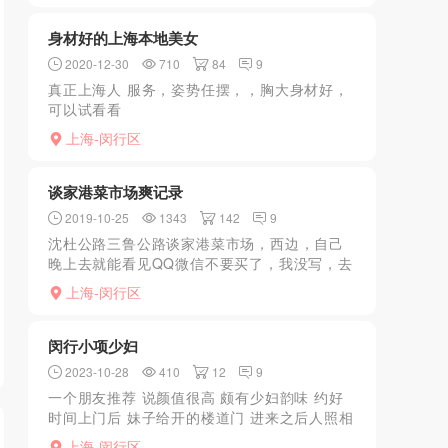
澡的时候随便你摸，洗...
身材好的上海本地美女
2020-12-30
710
84
9
真正上海人 服务，姿势任摆，，胸大身材好，
可以试看看
爽？。。。。。。。。。。。。。。。。。。。。。。。。。
上海-闵行区
谈家港菜市场爽记录
2019-10-25
1343
142
9
沈杜公路三鲁公路谈家港菜市场，西边，自己
晚上去就能看见QQ微信不要买了，我没写，去
了菜市场西边一条路，两个女的在店里，问要
上海-闵行区
不要敲背，我知道有花头，找了个胸大的，298
幸福时刻套餐，...
闵行小项少妇
2023-10-28
410
12
9
一个朋友推荐 说颜值很高 颇有少妇韵味 约好
时间上门后 妹子给开的楼道门 进来之后人照相
似度90 确实很漂亮 胸大概有b-c之间 身材很匀
上海-闵行区