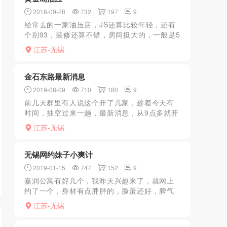
2018-09-28
732
197
9
经常去的一家油压店，JS还算比较年轻，还有
个别93，装修还算不错，房间挺大的，一般是5
个JS。进门上楼，楼上拐进去还比较大，有不
江苏-无锡
少房间。这次预约的77号，20出头比较娇小，
胸型不错...
金石东路最新消息
2019-08-09
710
180
9
前几天群里有人说这个开了几家，趁着今天有
时间，抽空过来一趟，最新消息，从9点多就开
始逛，到了10点半才正式出击。转了几圈，发
江苏-无锡
现开了3家两家都是一个人，还有一家有34个。
颜值一般般，...
无锡网约妹子小爽计
2019-01-15
747
152
9
嘉润公寓有好几个，我昨天兴趣来了，就网上
约了一个，身材有点胖胖的，脸蛋还好，脾气
也很好，想要什么姿势都满足，500可以做两次
江苏-无锡
我半个小时来了一次之候妹子让我别急慢慢
来，我跟他聊了十分...