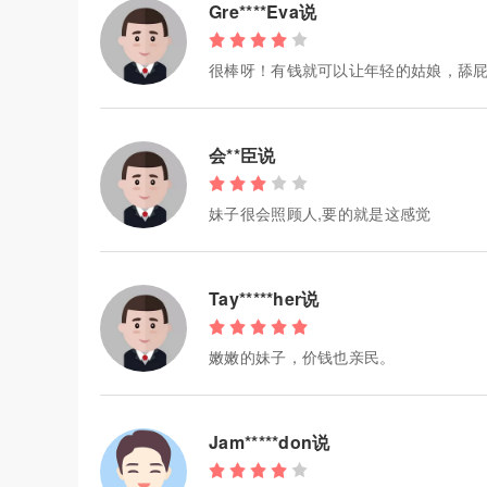
Gre****Eva说
很棒呀！有钱就可以让年轻的姑娘，舔
会**臣说
妹子很会照顾人,要的就是这感觉
Tay*****her说
嫩嫩的妹子，价钱也亲民。
Jam*****don说