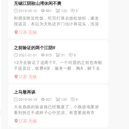
无锡江阴敔山湾休闲不爽
2019-05-10
861
132
9
和朋友附近吃饭，吃完打算去放松放松，遂发
现该店，本以为天热还开门估计有花头，洗澡
环境一般，是老式装修，贴的小瓷片，洗完去
江苏-无锡
包厢。JS质量真心很一般，年纪普遍比较大
了，本来不想玩了，想...
之前验证的两个江阴lf
2021-01-01
875
31
9
12月去验证了这两个lf。一个叫霞的之前也有帖
子提及过，收费4张，服务一般，胸A，躺下去
等于没有，办事的时候手机老是响，就很影响
江苏-无锡
心情，然后在老小区里，所以环境不是很好，
结束了没法冲...
上马墩再谈
2019-04-19
927
120
9
大名鼎鼎的振奋路已经颓废了，小狼故地重游
看到拆迁不成样子心中悲凉。有需要就有市
场，于是附近寻寻新的大活场子。合鑫广场振
江苏-无锡
奋路几家足浴店妹子不错，可惜没大，于是转