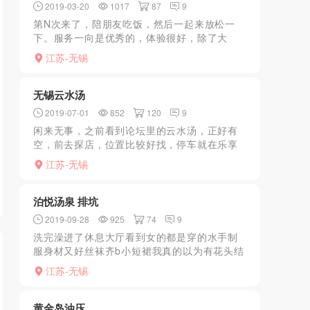
2019-03-20
1017
87
9
第N次来了，陪朋友吃饭，然后一起来放松一
下。服务一向是优秀的，体验很好，除了大
活，其他要求也都能满足。朋友还加了个钟，
江苏-无锡
估计是看中妹子想多聊会吧，总体不错，推荐
试试。第N次来了，陪朋...
无锡云水汤
2019-07-01
852
120
9
闲来无事，之前看到论坛里的云水汤，正好有
空，前去探店，位置比较好找，停车就在乐享
城楼下，一楼拿手牌上二楼更衣沐浴，接着进
江苏-无锡
大厅休息，得知最近风大所有spa都暂停，看来
最近因为东亭的事...
泊悦汤泉 排坑
2019-09-28
925
74
9
洗完澡进了休息大厅看到女的都是穿的水手制
服身材又好丝袜齐b小短裙我真的以为有花头结
果进了包厢点了技师才知道只有正规按摩摸都
江苏-无锡
不让摸的真是扫兴
黄金岛油压