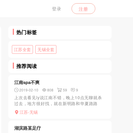
登录
注册
热门标签
江苏全套
无锡全套
推荐阅读
江南spa不爽
2019-02-10
808
59
9
上次去看见ly说江南不错，晚上10点无聊就杀
过去，地方很好找，就在新明路和华夏路路
口，晚上牌子很亮，进店上二楼，接待的妹子
江苏-无锡
让我眼前一亮，心想货色不错呀，进房间洗
澡，洗完澡等了会还不...
湖滨路某足疗