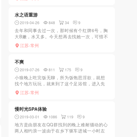
顾到了，小口活有点小温柔。整个过程还是很
满足的，真是值...
水之语重游
2019-04-26
848
34
9
去年和同事去过一次，那时候有个红牌6号，胸
大B嫩，水又多。今天想再去找她一次，可惜不
干了，只能挑个勉强过得去的泄了火
江苏-常州
不爽
2019-07-26
811
175
9
小狼晚上吃完饭无聊，所为饭饱思淫欲，就想
找个地方玩玩，就来到了这个足浴馆，进入先
问价格，还行就和技师上了楼，技师胸大很有
江苏-常州
料，是小狼的最爱就是年纪大了点，上了楼就
给你按摩，很快就结束...
慢时光SPA体验
2019-03-01
1086
119
9
地方是由朋友在QQ群找到的晚上难耐骚动的心
两人相约浪一波由于在乡下驱车进城一小时左
右晚上8点到店星期天人比较多刚好有位子淋雨