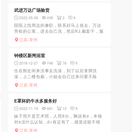
武进万达广场验货
2022-05-08
438
3
9
陌陌上找周边的兼职，联系好马上就去。万达
旁租的公寓，进去自己洗，然后KJ,戴套干，服
务没想象中的好。长的一般般，憋不住的LY可
江苏-常州
以去试试。
钟楼区新闸浴室
2018-12-27
748
76
9
住在附近闲来没事去洗澡，到了以后拿牌洗
澡，上二楼包厢，小姐会自己过来问要不敲
背，包厢炮房都可以，来了一个轻熟女吧，先
江苏-常州
口后做感觉一般，毕竟价格不是很高，泄火的
兄弟可以一试，
E罩杯奶牛水多服务好
2022-11-19
481
10
9
妹子照片是艺术照，人照8分，胸说有e，本狼
对e没什么认知，d+肯定有了，感觉还挺不错
的，关键是服务还挺不错，ab面该照顾的都照
江苏-常州