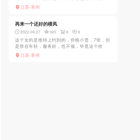
超高，现在还有吗？
江苏-常州
再来一个还好的楼凤
2022-09-27
305
6
9
这个女的是推特上约到的，价格小贵，7张，但
是胜在年轻，服务好，也不催，毕竟这个价
了，我是推荐试试的，毕竟现在随便一个小b都
江苏-常州
是6张的，还长的肉麻兮兮的。这个算是不错
的。