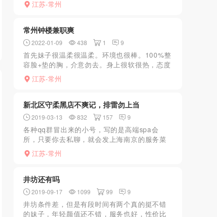
江苏-常州
结束后由人带到楼上环境一般上楼时看见技师
大概有三十几个质...
常州钟楼兼职爽
2022-01-09
438
1
9
首先妹子很温柔很温柔。环境也很棒。100%整
容脸+垫的胸，介意勿去。身上很软很热，态度
很好。推荐。.........
江苏-常州
新北区守柔黑店不爽记，排雷勿上当
2019-03-13
832
157
9
各种qq群冒出来的小号，写的是高端spa会
所，只要你去私聊，就会发上海南京的服务菜
单给你艳遇脱衣陪浴诱惑等等，其实都是假
江苏-常州
的，其实就是绿色的，最后再叫几个穿的暴露
的骗你充卡3000-...
井坊还有吗
2019-09-17
1099
99
9
井坊条件差，但是有段时间有两个真的挺不错
的妹子，年轻颜值还不错，服务也好，性价比