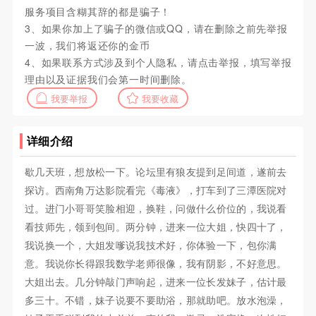
服务项目含糊其辞的都是骗子！
3、如果你加上了骗子的微信或QQ，请在删除之前先举报
一波，我们将返还你的金币
4、如果联系方式涉及到个人隐私，请点击举报，填写举报
理由以及证据我们会第一时间删除。
我要举报
我要收藏
详细介绍
歇几天班，想放松一下。论坛里有狼友提到足间道，遂前去
探访。西南角万达影院看完《毒液》，打车到了三潭医院对
过。进门小哥哥笑脸相迎，换鞋，问做什么价位的，我说看
看技师先，领到包间。两分钟，进来一位大姐，快四十了，
我说换一个，大姐发嗲说我技术好，你体验一下，包你满
意。我说你长得跟我数学老师很像，我有阴影，不好意思。
大姐出去。几分钟敲门声响起，进来一位长发妹子，估计最
多三十。不错，妹子说要不要助浴，那就助吧。放水泡澡，