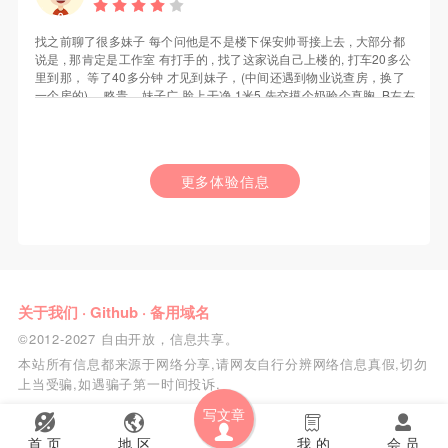
找之前聊了很多妹子 每个问他是不是楼下保安帅哥接上去 , 大部分都
说是 , 那肯定是工作室 有打手的 , 找了这家说自己上楼的, 打车20多公
里到那， 等了40多分钟 才见到妹子，(中间还遇到物业说查房，换了
一个房的) ，略贵... 妹子广 脸上干净 1米5 先交摸个奶验个真胸, B左右
， 清廋的差不多就这样了，妹子脱了衣服不错 比家里那位漂亮的多,
总的怎么说呢 缺点个子不算高，胸不算大，力气一般, 优点水嫩光滑
，比较配合, 还送原味丝袜(不过我用不上) , 对我个人来说值回票价
了， 你们能不能满意 可以参考下
更多体验信息
关于我们
·
Github
·
备用域名
©2012-2027 自由开放，信息共享。
本站所有信息都来源于网络分享,请网友自行分辨网络信息真假,切勿
上当受骗,如遇骗子第一时间投诉.
写文章
首 页
地 区
我 的
会 员