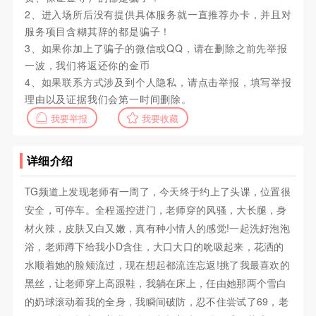
2、进入场所后没有提供具体服务就一直推荐办卡，并且对
服务项目含糊其辞的都是骗子！
3、如果你加上了骗子的微信或QQ，请在删除之前先举报
一波，我们将返还你的金币
4、如果联系方式涉及到个人隐私，请点击举报，填写举报
理由以及证据我们会第一时间删除。
我要举报
我要收藏
详细介绍
TG频道上发现老师有一周了，今天终于约上了头课，位置很
安全，可停车。全程遥控进门，老师穿的风骚，大长腿，身
材火辣，皮肤又白又嫩，真有种小情人的感觉!一起洗好泡泡
浴，老师蹲下给我小D含住，大口大口的吮吸起来，花洒的
水顺着她的脸颊流过，现在想起都流连忘返!挑了我最喜欢的
黑丝，让老师穿上高跟鞋，我躺在床上，任由她那两个雪白
的奶球滚动着我的全身，我瞬间破防，忍不住尝试了69，老