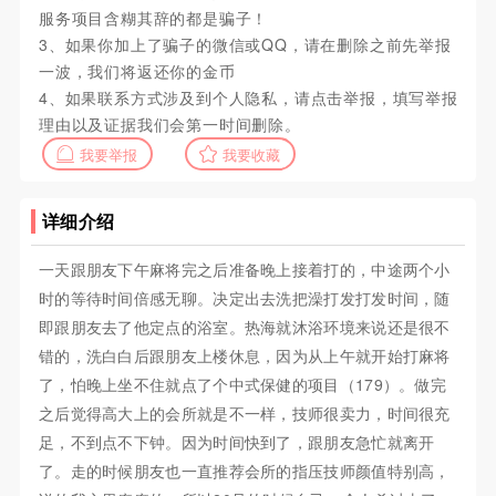
服务项目含糊其辞的都是骗子！
3、如果你加上了骗子的微信或QQ，请在删除之前先举报
一波，我们将返还你的金币
4、如果联系方式涉及到个人隐私，请点击举报，填写举报
理由以及证据我们会第一时间删除。
我要举报
我要收藏
详细介绍
一天跟朋友下午麻将完之后准备晚上接着打的，中途两个小
时的等待时间倍感无聊。决定出去洗把澡打发打发时间，随
即跟朋友去了他定点的浴室。热海就沐浴环境来说还是很不
错的，洗白白后跟朋友上楼休息，因为从上午就开始打麻将
了，怕晚上坐不住就点了个中式保健的项目（179）。做完
之后觉得高大上的会所就是不一样，技师很卖力，时间很充
足，不到点不下钟。因为时间快到了，跟朋友急忙就离开
了。走的时候朋友也一直推荐会所的指压技师颜值特别高，