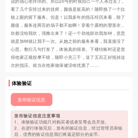
说的我心里痒痒的。所以20号的时候自己一个人杀过去了。
看了几个安排过来的技师，颜值是挺高的！随即挑了一个比
较上眼的留下服务。但是！以我多年的指压经历来看，除了
颜值，服务连两百的场子都不如啊！穿着个露档的塑形衣，
吹都没给我吹，强撸出来了！还一个劲地鼓吹我加钟，意思
就是加钟就让我干一次。从她之前的服务来看，我直接没了
心思。敷衍几句打发了，体验真的很差。下楼结账时还是觉
得他家正规按摩不错，随即小充三千，送了五百正好抵掉这
次的指压。就当在他家做保健没啥优惠了……
体验验证
发布验证信息
发布验证信息注意事项
1、体验验证功能只对购买者或者至尊会员开放。
2、在进行体验完后，发布的验证信息，经过管理员审核
后，优秀的验证信息我们将返还部分的金币。