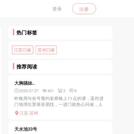
登录
注册
热门标签
江苏口爆
苏州口爆
推荐阅读
大胸骚妹..
2025-07-27
401
2
9
昨晚用与你号预约老师晚上11点的课，遥控进
门地理位置很容易找，一进门就热心问候，人
长得很有韵味，感觉是熟女界的天花板，和照
江苏-苏州
片比相差不大，是我喜欢的成熟风，身材的话
应该是蛮多人喜欢的...
天水池33号