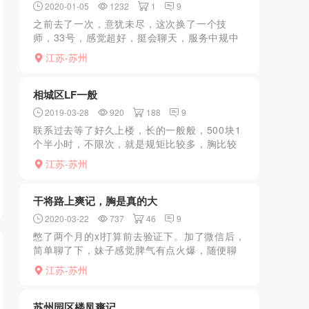
2020-01-05
1232
1
9
之前去了一次，意犹未尽，这次换了一个技
师，33号，感觉超好，挺会聊天，服务中规中
举，整体不错，直接加了老板微信，下次直接
江苏-苏州
归来约就可以。
相城区LF一般
2019-03-28
920
188
9
联系过去等了好久上楼，长的一般般，500块1
个半小时，不限次，就是规矩比较多，胸比较
小，自己租的公寓，比较喜欢嫩的可以去试
江苏-苏州
试，追求颜值的就算了，价格还是比较公道
的，熟了可以包夜，价...
干将路上爽记，胸是真的大
2020-03-22
737
46
9
憋了两个月的xl打算前去验证下。加了微信后，
简单聊了下，妹子感觉脾气有点火爆，随便聊
两句就感觉不爱搭理人的样子。但是照片看起
江苏-苏州
来很甜，又说有丝袜跟制服，xl最喜欢这两样
了，冲着这个还...
苏州园区楼凤爽记