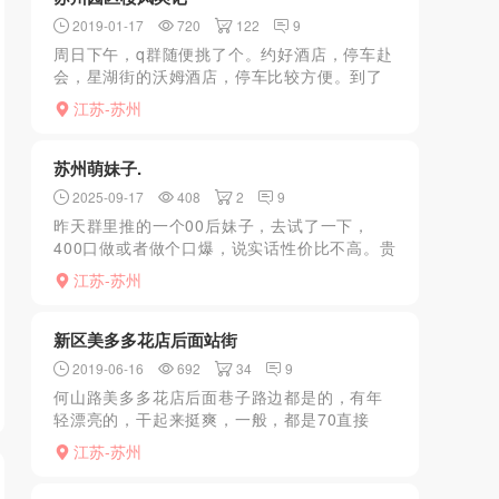
2019-01-17
720
122
9
周日下午，q群随便挑了个。约好酒店，停车赴
会，星湖街的沃姆酒店，停车比较方便。到了
电话，直接上楼进房间。妹子很年轻，湖南张
江苏-苏州
家界人。长得不错，身高160左右。很嫩很嫩。
有点羞涩。衣服...
苏州萌妹子.
2025-09-17
408
2
9
昨天群里推的一个00后妹子，去试了一下，
400口做或者做个口爆，说实话性价比不高。贵
了点，但是耐不住年轻啊，24岁，真特么嫩。
江苏-苏州
个子小小的，不到一米六吧，自己租的小区，
与你联系指挥进...
新区美多多花店后面站街
2019-06-16
692
34
9
何山路美多多花店后面巷子路边都是的，有年
轻漂亮的，干起来挺爽，一般，都是70直接
做，有的颜值挺不错，不过只是适合泄火，想
江苏-苏州
要服务的就别去了何山路美多多花店后面巷子
路边都是的，有年轻漂...