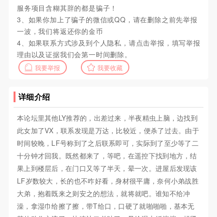
服务项目含糊其辞的都是骗子！
3、如果你加上了骗子的微信或QQ，请在删除之前先举报
一波，我们将返还你的金币
4、如果联系方式涉及到个人隐私，请点击举报，填写举报
理由以及证据我们会第一时间删除。
我要举报
我要收藏
详细介绍
本论坛里其他LY推荐的，出差过来，半夜精虫上脑，边找到
此女加了VX，联系发现是万达，比较近，便杀了过去。由于
时间较晚，LF号称到了之后联系即可，实际到了至少等了二
十分钟才回我。既然都来了，等吧，在遥控下找到地方，结
果上到楼层后，在门口又等了半天，晕一次。进屋后发现该
LF岁数较大，长的也不咋好看，身材很平庸，奈何小弟战胜
大弟，抱着既来之则安之的想法，就将就吧。谁知不给冲
澡，拿湿巾给擦了擦，带T给口，口硬了就啪啪啪，基本无