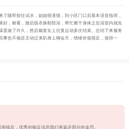
来了随即前往试水，姐姐很谨慎，到小区门口后基本语音指挥，
算好，耐看，随后脱衣换鞋陪浴，帮忙擦干身体之后浴室内就先
舔蛋做了许久，然后戴套女上往复运动多次结束。总结下来服务
完事也不催还主动过来趴身上聊会天，情绪价值很足，值得一
员审核后，优秀的验证信息我们将返还部分的金币。