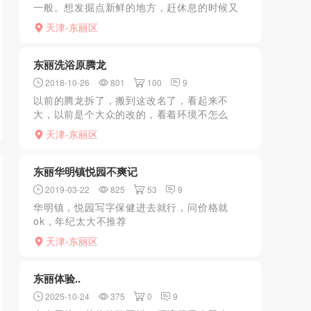
一般。想发掘点新鲜的地方，赶休息的时候又
去了华明，白天人比较多就走到了最后一排小
天津-东丽区
区，进了一个春庭园，溜来溜去都是人不好意
思进看见把角的一栋楼...
东丽洗浴原腾龙
2018-10-26
801
100
9
以前的腾龙拆了，搬到这改名了，看起来不
大，以前是个大众的改的，看着环境不怎么
样，搬过来第一次来，不像以前了真是一年不
天津-东丽区
如一年，人越来越少，都是超熟的素颜，偶尔
有年轻的，洗洗也没搓澡，...
东丽华明镇悦园不爽记
2019-03-22
825
53
9
华明镇，悦园写字保健进去就行，问价格就
ok，年纪太大不推荐
天津-东丽区
东丽体验..
2025-10-24
375
0
9