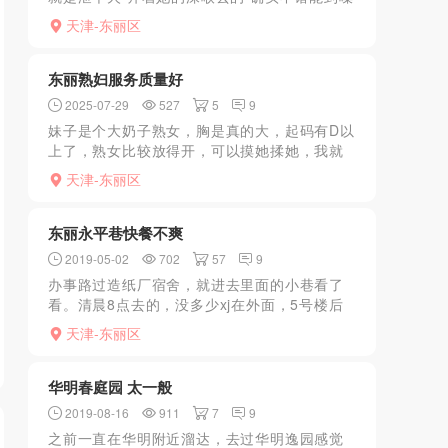
子 有喜欢这个类型的可以试试 换点分 好找别
天津-东丽区
的小姐姐
东丽熟妇服务质量好
2025-07-29
527
5
9
妹子是个大奶子熟女，胸是真的大，起码有D以
上了，熟女比较放得开，可以摸她揉她，我就
特别好奶子大这口，这个价格也合适，性价比
天津-东丽区
高，两张一次，六张包夜不限次随便日，真正
的泄火肉便器，包夜...
东丽永平巷快餐不爽
2019-05-02
702
57
9
办事路过造纸厂宿舍，就进去里面的小巷看了
看。清晨8点去的，没多少xj在外面，5号楼后
面很多年龄大的，算是大妈了。3号楼看到个年
天津-东丽区
轻点的，问了价格150一炮，就关门进屋开始
做。xj胸很...
华明春庭园 太一般
2019-08-16
911
7
9
之前一直在华明附近溜达，去过华明逸园感觉