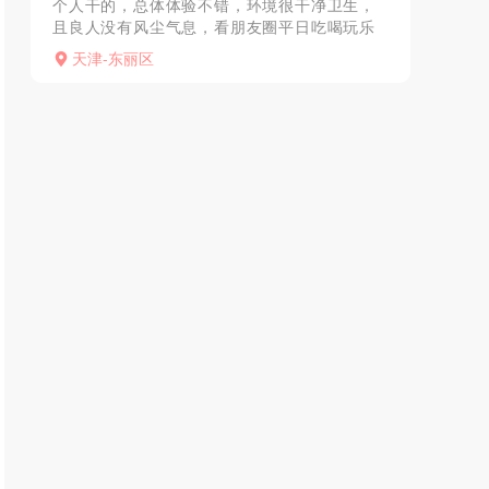
个人干的，总体体验不错，环境很干净卫生，
且良人没有风尘气息，看朋友圈平日吃喝玩乐
四处旅行、人也很开放完全没有风尘感
天津-东丽区