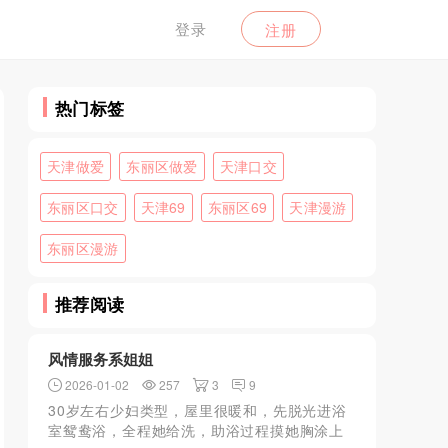
登录
注册
热门标签
天津做爱
东丽区做爱
天津口交
东丽区口交
天津69
东丽区69
天津漫游
东丽区漫游
推荐阅读
风情服务系姐姐
2026-01-02
257
3
9
30岁左右少妇类型，屋里很暖和，先脱光进浴
室鸳鸯浴，全程她给洗，助浴过程摸她胸涂上