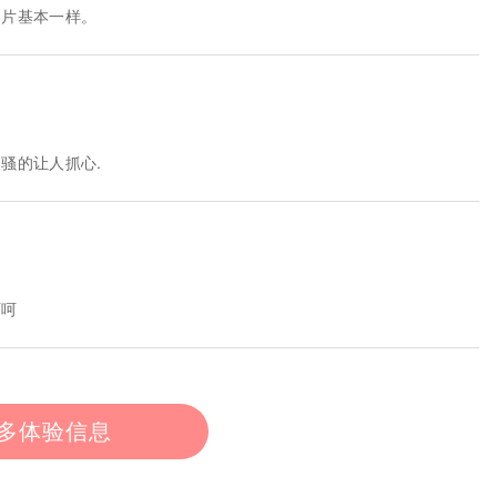
图片基本一样。
骚的让人抓心.
呵呵
多体验信息