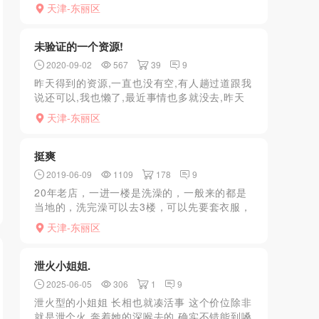
沐浴液，从身后抱着她真带感，身材苗条胸B真
天津-东丽区
实柔软，可接吻。跟老师聊天态度好，床上花
式环节舔胸到口，...
未验证的一个资源!
2020-09-02
567
39
9
昨天得到的资源,一直也没有空,有人趟过道跟我
说还可以,我也懒了,最近事情也多就没去,昨天
简单聊了下,400全套一次,600两次,我觉得性价
天津-东丽区
比各方面的还算可以的!
挺爽
2019-06-09
1109
178
9
20年老店，一进一楼是洗澡的，一般来的都是
当地的，洗完澡可以去3楼，可以先要套衣服，
老板当地比较有实力，这么多年了没听说过这
天津-东丽区
个家店出过事。一般消费300多块钱，质量还可
以毕竟这么多...
泄火小姐姐.
2025-06-05
306
1
9
泄火型的小姐姐 长相也就凑活事 这个价位除非
就是泄个火 奔着她的深喉去的 确实不错能到嗓