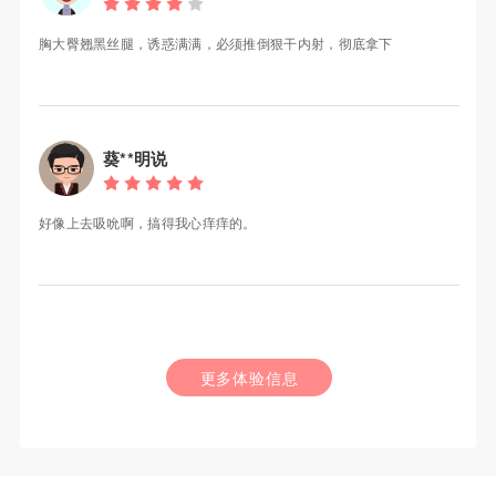
胸大臀翘黑丝腿，诱惑满满，必须推倒狠干内射，彻底拿下
葵**明说
好像上去吸吮啊，搞得我心痒痒的。
更多体验信息