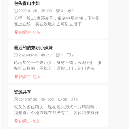
包头青山小姐
2022-01-28
399
3
9
长得一般,态度还凑乎，服务中规中矩，下午到
晚上在线，实在没地方去可以去泄下
火......................................
内蒙古-包头
最近约的兼职小妹妹
2020-03-16
717
1
9
论坛加的一个兼职女，身材不错，长相9分，服
务挺认真的，不机车，遥控上门，进门先洗
澡，后续开始AB面服务，再爱爱，文笔太差，
内蒙古-包头
过程嘛自己想，哈哈……
资源共享
2019-07-20
1002
30
9
包头的各位狼友，现在包头形式一片晴朗啊，
我知道几个地方现在都没有了。各位狼友有什
么推荐的地方吗？洗浴、兼职、QQ群什么的都
内蒙古-包头
行。下方给留言。