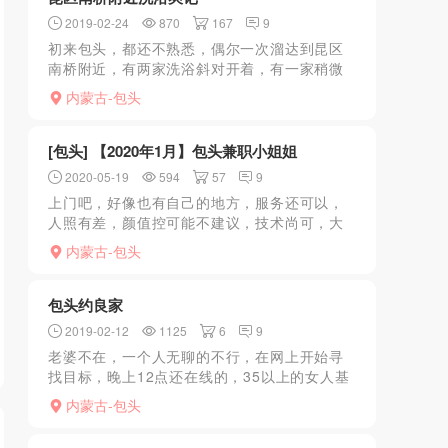
2019-02-24
870
167
9
初来包头，都还不熟悉，偶尔一次溜达到昆区
南桥附近，有两家洗浴斜对开着，有一家稍微
大，没去，去了小得那家。进去一楼洗浴，搓
内蒙古-包头
澡师傅有些年纪大，搓的没力道。简单洗漱
后，告知二楼有按摩，就...
[包头] 【2020年1月】包头兼职小姐姐
2020-05-19
594
57
9
上门吧，好像也有自己的地方，服务还可以，
人照有差，颜值控可能不建议，技术尚可，大
家随缘联系吧，包头资源太少了，如果有兴趣
内蒙古-包头
的大家建个群一起聊
包头约良家
2019-02-12
1125
6
9
老婆不在，一个人无聊的不行，在网上开始寻
找目标，晚上12点还在线的，35以上的女人基
本属于闷骚型的，于是加上聊天，开始聊天很
内蒙古-包头
直接，就是我很色，聊天为性，不喜欢就删
掉。回答说可以，我...