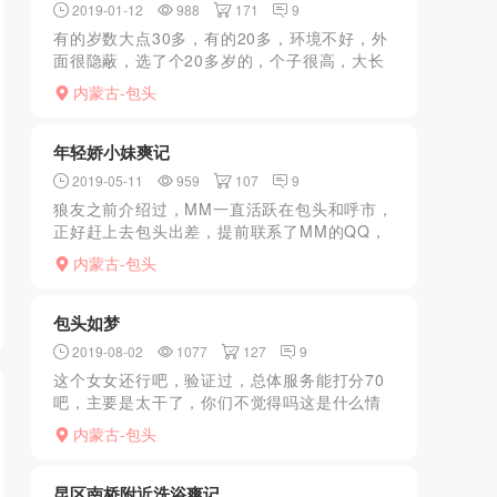
2019-01-12
988
171
9
有的岁数大点30多，有的20多，环境不好，外
面很隐蔽，选了个20多岁的，个子很高，大长
腿，丰满型的，一问95年的，东北的，说她找
内蒙古-包头
过好多对象，我也没记得不，她说不记得
了……下面很紧，...
年轻娇小妹爽记
2019-05-11
959
107
9
狼友之前介绍过，MM一直活跃在包头和呼市，
正好赶上去包头出差，提前联系了MM的QQ，
正巧MM在包头，小狼感觉运气真好。空间有照
内蒙古-包头
片，认为还是非常小清新的，适合小狼口味。
到了包头，遥控...
包头如梦
2019-08-02
1077
127
9
这个女女还行吧，验证过，总体服务能打分70
吧，主要是太干了，你们不觉得吗这是什么情
况我也不知道也不敢问，也不知道什么是个
内蒙古-包头
头，每天都是健康生活，但少了不少快乐，你
们觉得呢？总觉得生活...
昆区南桥附近洗浴爽记