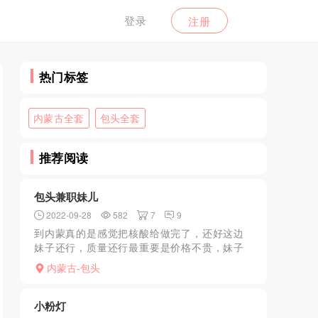
登录
注册
热门标签
内蒙古全套
包头全套
推荐阅读
包头兼职妹儿
2022-09-28
582
7
9
到内蒙真的是感觉把核酸给做完了，还好这边
妹子还行，质量还行最重要是价格不贵，妹子
是过来找我的，没有提前收费，到了跟照片总
内蒙古-包头
体来说有点差别，不过可以接受，毕竟也没有
没p过的照片，进门先...
小粉灯