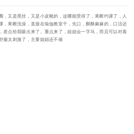
圈，又是黑丝，又是小皮靴的，这哪能受得了，果断约课了，人
课，果断洗澡，直接在瑜伽教室干，先口，酥酥麻麻的，口活还
，差点给我吸出来了。重点来了，姐姐会一字马，而且可以对着
舒服太刺激了，主要姐姐还不催