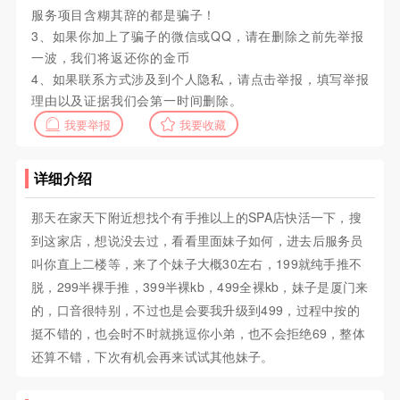
服务项目含糊其辞的都是骗子！
3、如果你加上了骗子的微信或QQ，请在删除之前先举报
一波，我们将返还你的金币
4、如果联系方式涉及到个人隐私，请点击举报，填写举报
理由以及证据我们会第一时间删除。
我要举报
我要收藏
详细介绍
那天在家天下附近想找个有手推以上的SPA店快活一下，搜
到这家店，想说没去过，看看里面妹子如何，进去后服务员
叫你直上二楼等，来了个妹子大概30左右，199就纯手推不
脱，299半裸手推，399半裸kb，499全裸kb，妹子是厦门来
的，口音很特别，不过也是会要我升级到499，过程中按的
挺不错的，也会时不时就挑逗你小弟，也不会拒绝69，整体
还算不错，下次有机会再来试试其他妹子。