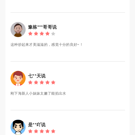
豫栋***哥哥说
这种炒起来才美滋滋的，感觉十分的良好~！
七**天说
刚下海新人小妹妹太嫩了能掐出水
是**吖说