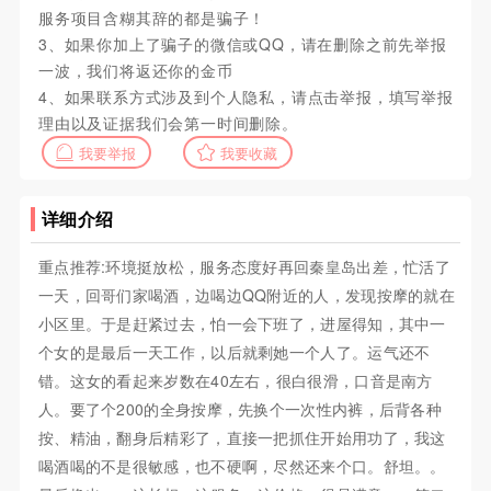
服务项目含糊其辞的都是骗子！
3、如果你加上了骗子的微信或QQ，请在删除之前先举报
一波，我们将返还你的金币
4、如果联系方式涉及到个人隐私，请点击举报，填写举报
理由以及证据我们会第一时间删除。
我要举报
我要收藏
详细介绍
重点推荐:环境挺放松，服务态度好再回秦皇岛出差，忙活了
一天，回哥们家喝酒，边喝边QQ附近的人，发现按摩的就在
小区里。于是赶紧过去，怕一会下班了，进屋得知，其中一
个女的是最后一天工作，以后就剩她一个人了。运气还不
错。这女的看起来岁数在40左右，很白很滑，口音是南方
人。要了个200的全身按摩，先换个一次性内裤，后背各种
按、精油，翻身后精彩了，直接一把抓住开始用功了，我这
喝酒喝的不是很敏感，也不硬啊，尽然还来个口。舒坦。。