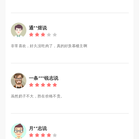
通**煜说
非常喜欢，好久没吃肉了，真的好羡慕楼主啊
一条***锐志说
虽然奶子不大，胜在价格不贵。
月**志说