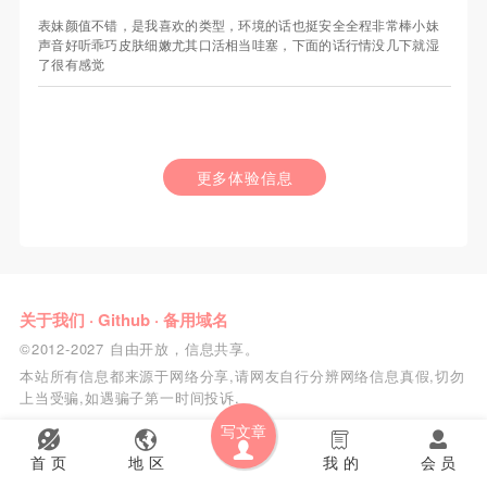
表妹颜值不错，是我喜欢的类型，环境的话也挺安全全程非常棒小妹
声音好听乖巧皮肤细嫩尤其口活相当哇塞，下面的话行情没几下就湿
了很有感觉
更多体验信息
关于我们
·
Github
·
备用域名
©2012-2027 自由开放，信息共享。
本站所有信息都来源于网络分享,请网友自行分辨网络信息真假,切勿
上当受骗,如遇骗子第一时间投诉.
写文章
首 页
地 区
我 的
会 员