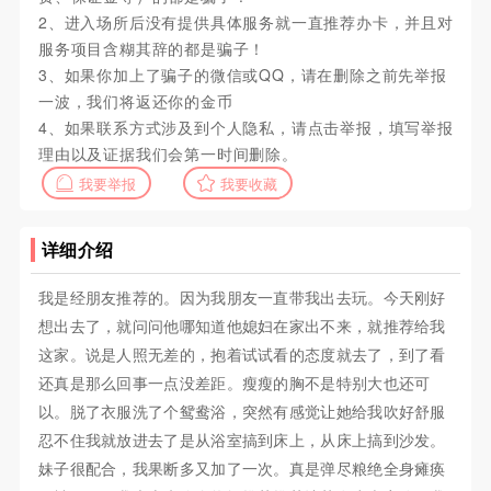
2、进入场所后没有提供具体服务就一直推荐办卡，并且对
服务项目含糊其辞的都是骗子！
3、如果你加上了骗子的微信或QQ，请在删除之前先举报
一波，我们将返还你的金币
4、如果联系方式涉及到个人隐私，请点击举报，填写举报
理由以及证据我们会第一时间删除。
我要举报
我要收藏
详细介绍
我是经朋友推荐的。因为我朋友一直带我出去玩。今天刚好
想出去了，就问问他哪知道他媳妇在家出不来，就推荐给我
这家。说是人照无差的，抱着试试看的态度就去了，到了看
还真是那么回事一点没差距。瘦瘦的胸不是特别大也还可
以。脱了衣服洗了个鸳鸯浴，突然有感觉让她给我吹好舒服
忍不住我就放进去了是从浴室搞到床上，从床上搞到沙发。
妹子很配合，我果断多又加了一次。真是弹尽粮绝全身瘫痪