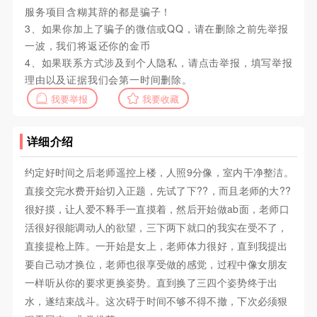
服务项目含糊其辞的都是骗子！
3、如果你加上了骗子的微信或QQ，请在删除之前先举报
一波，我们将返还你的金币
4、如果联系方式涉及到个人隐私，请点击举报，填写举报
理由以及证据我们会第一时间删除。
我要举报
我要收藏
详细介绍
约定好时间之后老师遥控上楼，人照9分像，室内干净整洁。
直接交完水费开始切入正题，先试了下??，而且老师的大??
很好摸，让人爱不释手一直摸着，然后开始做ab面，老师口
活很好很能调动人的欲望，三下两下就口的我实在受不了，
直接提枪上阵。一开始是女上，老师体力很好，直到我提出
要自己动才换位，老师也很享受做的感觉，过程中像女朋友
一样听从你的要求更换姿势。直到换了三四个姿势终于出
水，遂结束战斗。这次碍于时间不够不得不撤，下次必须狠