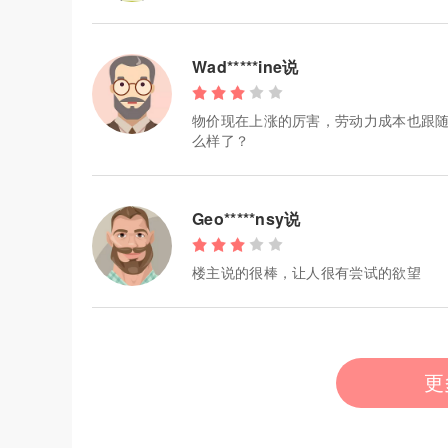
Wad*****ine说
物价现在上涨的厉害，劳动力成本也跟随
么样了？
Geo*****nsy说
楼主说的很棒，让人很有尝试的欲望
更