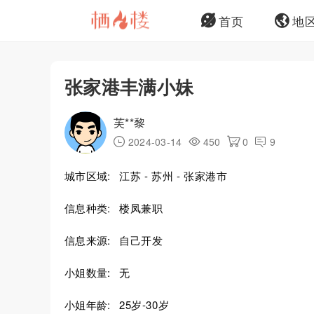
首页
地
张家港丰满小妹
芙**黎
2024-03-14
450
0
9
城市区域:
江苏 - 苏州 - 张家港市
信息种类:
楼凤兼职
信息来源:
自己开发
小姐数量:
无
小姐年龄:
25岁-30岁