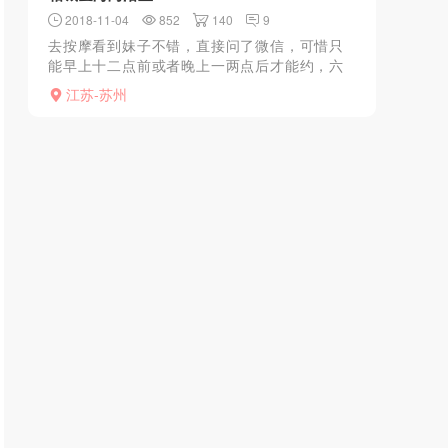
2018-11-04
852
140
9
去按摩看到妹子不错，直接问了微信，可惜只
能早上十二点前或者晚上一两点后才能约，六
百一次，开好房她过去，活好，还免费送一次
江苏-苏州