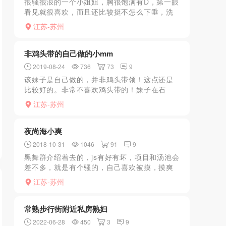
很骚很浪的一个小姐姐，胸很饱满有D，第一眼
看见就很喜欢，而且还比较挺不怎么下垂，洗
澡的时候贴脸上去舔了好久，整体态度也还不
江苏-苏州
错，胸控泻火很过瘾，改天再刷。
非鸡头带的自己做的小mm
2019-08-24
736
73
9
该妹子是自己做的，并非鸡头带领！这点还是
比较好的。非常不喜欢鸡头带的！妹子在石
路，联系好后会在门口接你。小个子，基本白
江苏-苏州
纸一张，追求服务的不用去了，追求素人感觉
的可以去。年轻，敏感，...
夜尚海小爽
2018-10-31
1046
91
9
黑舞群介绍着去的，js有好有坏，项目和汤池会
差不多，就是有个骚的，自己喜欢被摸，摸爽
了可以偷偷操，当然得自备套套
江苏-苏州
常熟步行街附近私房熟妇
2022-06-28
450
3
9