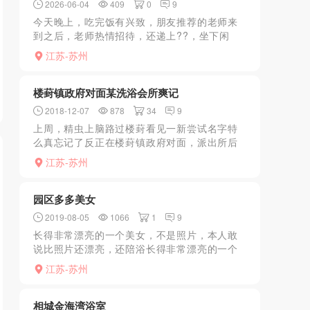
2026-06-04
409
0
9
今天晚上，吃完饭有兴致，朋友推荐的老师来
到之后，老师热情招待，还递上??，坐下闲
聊，两具身体来回摩擦，这哪能受得了，赶快
江苏-苏州
去冲洗，洗的过程中老师很耐心，又展示水中
萧技能，兴趣被点燃起...
楼葑镇政府对面某洗浴会所爽记
2018-12-07
878
34
9
上周，精虫上脑路过楼葑看见一新尝试名字特
么真忘记了反正在楼葑镇政府对面，派出所后
面很好找。小狼完的598共浴+kb。技师说998
江苏-苏州
全套干。泡房很大，很豪华，有点高端，门可
以反锁，这个...
园区多多美女
2019-08-05
1066
1
9
长得非常漂亮的一个美女，不是照片，本人敢
说比照片还漂亮，还陪浴长得非常漂亮的一个
美女，不是照片，本人敢说比照片还漂亮，还
江苏-苏州
陪浴长得非常漂亮的一个美女，不是照片，本
人敢说比照片还漂亮，...
相城金海湾浴室