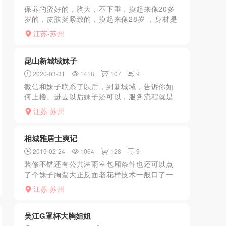
保养的蛮好的，胸大，不下垂，摸起来像20多
岁的，皮肤挺紧致的，摸起来像28岁 ，身材是
可以，下面有点松 完事了 感觉有点恶心 有点
江苏-苏州
老
昆山新城域妹子
2020-03-31
1418
107
9
微信和妹子联系了以后，到新城域，告诉你如
何上楼。进去以后妹子还可以，服务流程就是
口，做。可以穿丝袜高跟。总体还行。可以加
江苏-苏州
微信自己聊一下
相城雅居士爽记
2019-02-24
1064
128
9
装修不错还有公共淋雨室包厢条件也还可以点
了个妹子胸蛮大正反面老花样技术一般口了一
会出不来用胸还是不行逐提出ML同意器比较粗
江苏-苏州
插疼妹子了哈哈前面已经战斗许久放进去已经
湿了几分钟缴械可惜...
吴江G罩杯大胸姐姐