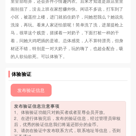
里全部给弄，还会弄件小情趣内衣。后来才知道是跟店里里
闹别扭了，没去上班在家想赚外快。闲话不多说，打车到了
小区，被遥控上楼，进门就掐住奶子，问她想我么？她说先
洗澡，再玩。看来人家还怕脏呢！简单洗了洗，进屋提枪上
马，很草这个贱货，搓揉着一对奶子，下面打桩一样的干
着，问她大鸡吧插的是谁。总体感觉，人不算特漂亮，但身
材还不错，特别是一对大奶子，玩的嗨了，也超会配合，吸
的人欲仙欲死。可以体验下。
体验验证
发布验证信息
发布验证信息注意事项
1、体验验证功能只对购买者或者至尊会员开放。
2、在进行体验完后，发布的验证信息，经过管理员审核
后，优秀的验证信息我们将返还部分的金币。
3、请勿在验证中发布联系方式，联系地址等信息，否则