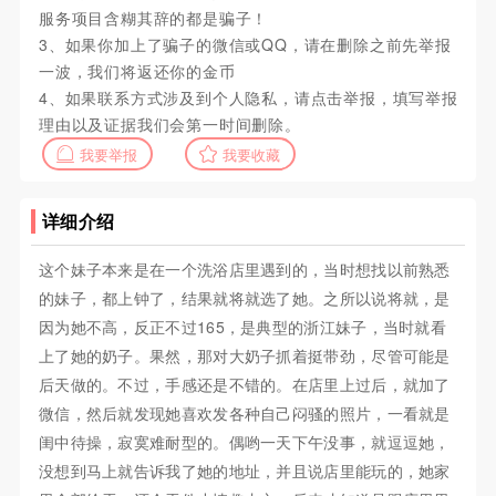
服务项目含糊其辞的都是骗子！
3、如果你加上了骗子的微信或QQ，请在删除之前先举报
一波，我们将返还你的金币
4、如果联系方式涉及到个人隐私，请点击举报，填写举报
理由以及证据我们会第一时间删除。
我要举报
我要收藏
详细介绍
这个妹子本来是在一个洗浴店里遇到的，当时想找以前熟悉
的妹子，都上钟了，结果就将就选了她。之所以说将就，是
因为她不高，反正不过165，是典型的浙江妹子，当时就看
上了她的奶子。果然，那对大奶子抓着挺带劲，尽管可能是
后天做的。不过，手感还是不错的。在店里上过后，就加了
微信，然后就发现她喜欢发各种自己闷骚的照片，一看就是
闺中待操，寂寞难耐型的。偶哟一天下午没事，就逗逗她，
没想到马上就告诉我了她的地址，并且说店里能玩的，她家