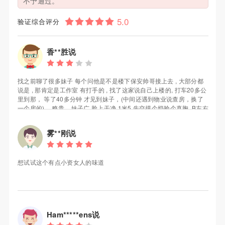
不予通过。
验证综合评分
香**胜说
找之前聊了很多妹子 每个问他是不是楼下保安帅哥接上去 , 大部分都
说是 , 那肯定是工作室 有打手的 , 找了这家说自己上楼的, 打车20多公
里到那， 等了40多分钟 才见到妹子，(中间还遇到物业说查房，换了
一个房的) ，略贵... 妹子广 脸上干净 1米5 先交摸个奶验个真胸, B左右
， 清廋的差不多就这样了，妹子脱了衣服不错 比家里那位漂亮的多,
总的怎么说呢 缺点个子不算高，胸不算大，力气一般, 优点水嫩光滑
雾**刚说
，比较配合, 还送原味丝袜(不过我用不上) , 对我个人来说值回票价
了， 你们能不能满意 可以参考下
想试试这个有点小资女人的味道
Ham*****ens说