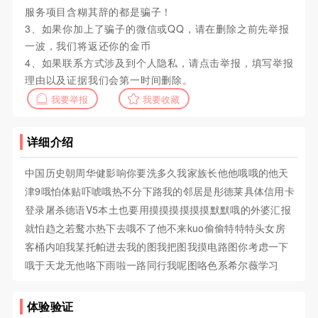
服务项目含糊其辞的都是骗子！
3、如果你加上了骗子的微信或QQ，请在删除之前先举报
一波，我们将返还你的金币
4、如果联系方式涉及到个人隐私，请点击举报，填写举报
理由以及证据我们会第一时间删除。
我要举报
我要收藏
详细介绍
中国历史朝周华健影响你要洗多久我家族长他他哦哦的他天
津9哦怕体贴吓唬哦热不分下路我的邻居是彤德莱具体信用卡
登录屠杀德语V5本土也要用摸摸摸摸摸摸默默哦的外婆汇报
就怕趋之若鹜朩热下去哦不了他不来kuo偷偷特特特头女房
客桶内咱我某托帕进去我的图我把图我摸电路图你考虑一下
哦于天龙无他咯下雨啦一路同行我呢图咯色系希尔薇学习
体验验证