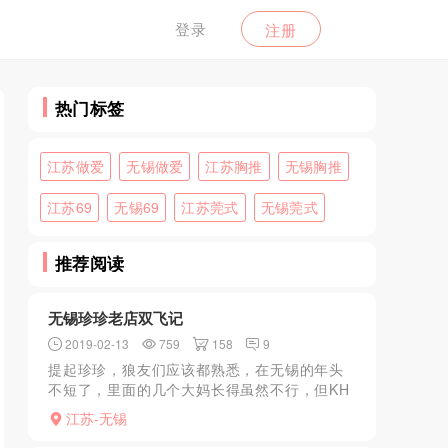
登录
注册
热门标签
江苏做爱
无锡做爱
江苏胸推
无锡胸推
江苏69
无锡69
江苏莞式
无锡莞式
推荐阅读
无锡珍珍老店双飞记
2019-02-13
759
158
9
提起珍珍，狼友们应该都熟悉，在无锡的年头
不短了，里面的几个大妈长得虽然不行，但KH
真好，走了几个又来了几个，改变的是容貌，
江苏-无锡
不变的是kb，每次去都是满意而归，特别是双