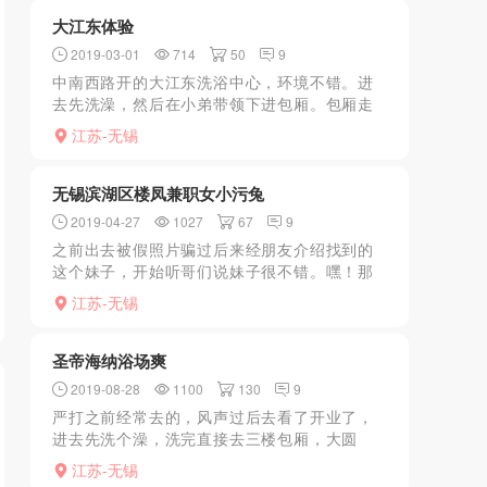
飞，一上一下，上...
大江东体验
2019-03-01
714
50
9
中南西路开的大江东洗浴中心，环境不错。进
去先洗澡，然后在小弟带领下进包厢。包厢走
廊里看到几个妹子，长得还可以。进去后让小
江苏-无锡
弟随便安排一个，过一会进来一个妹子，长得
80分，身材微微丰腴...
无锡滨湖区楼凤兼职女小污兔
2019-04-27
1027
67
9
之前出去被假照片骗过后来经朋友介绍找到的
这个妹子，开始听哥们说妹子很不错。嘿！那
天正好空，于是就约了妹子，提前一个小时预
江苏-无锡
约发了她的位置给我。下午三点多见到她人，
第一眼觉得的确是还可...
圣帝海纳浴场爽
2019-08-28
1100
130
9
严打之前经常去的，风声过后去看了开业了，
进去先洗个澡，洗完直接去三楼包厢，大圆
床，会让女的给你来挑，不过，严打以后质量
江苏-无锡
不怎么高就选了一个四川的大胸妹，先a面b