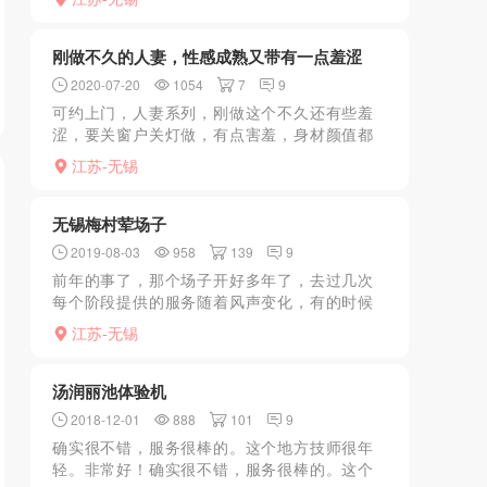
就尿完就走了(我从巷尾进的，四五个都比较年
轻，巷口不知道，乍一...
刚做不久的人妻，性感成熟又带有一点羞涩
2020-07-20
1054
7
9
可约上门，人妻系列，刚做这个不久还有些羞
涩，要关窗户关灯做，有点害羞，身材颜值都
还不错，服务还有点生疏，特别下面非常紧，
江苏-无锡
比正常人都紧，可能确实是刚做这个不久的原
因。
无锡梅村荤场子
2019-08-03
958
139
9
前年的事了，那个场子开好多年了，去过几次
每个阶段提供的服务随着风声变化，有的时候
只陪酒摸都没得摸，最近两年风声紧服务大打
江苏-无锡
折扣就没再去了，需要提前预约打听好有哪
些“游戏”，和同事们我...
汤润丽池体验机
2018-12-01
888
101
9
确实很不错，服务很棒的。这个地方技师很年
轻。非常好！确实很不错，服务很棒的。这个