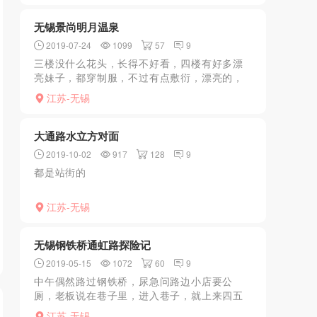
面，再舔舔肛门，然后口...
无锡景尚明月温泉
2019-07-24
1099
57
9
三楼没什么花头，长得不好看，四楼有好多漂
亮妹子，都穿制服，不过有点敷衍，漂亮的，
路完就往你身上一趟结束。要看人有的妹子都
江苏-无锡
服务很好，直接让你射在嘴里，有的不肯
大通路水立方对面
2019-10-02
917
128
9
都是站街的
江苏-无锡
无锡钢铁桥通虹路探险记
2019-05-15
1072
60
9
中午偶然路过钢铁桥，尿急问路边小店要公
厕，老板说在巷子里，进入巷子，就上来四五
个女的问要不要推背，拒绝后，真尿急加有事
江苏-无锡