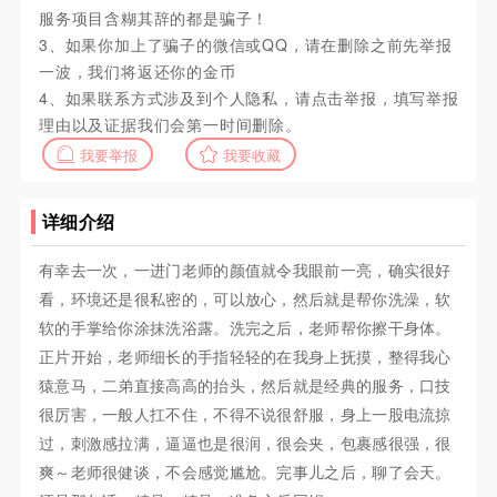
服务项目含糊其辞的都是骗子！
3、如果你加上了骗子的微信或QQ，请在删除之前先举报
一波，我们将返还你的金币
4、如果联系方式涉及到个人隐私，请点击举报，填写举报
理由以及证据我们会第一时间删除。
我要举报
我要收藏
详细介绍
有幸去一次，一进门老师的颜值就令我眼前一亮，确实很好
看，环境还是很私密的，可以放心，然后就是帮你洗澡，软
软的手掌给你涂抹洗浴露。洗完之后，老师帮你擦干身体。
正片开始，老师细长的手指轻轻的在我身上抚摸，整得我心
猿意马，二弟直接高高的抬头，然后就是经典的服务，口技
很厉害，一般人扛不住，不得不说很舒服，身上一股电流掠
过，刺激感拉满，逼逼也是很润，很会夹，包裹感很强，很
爽～老师很健谈，不会感觉尴尬。完事儿之后，聊了会天。