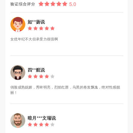
验证综合评分
如**扬说
女优年纪不大但承受力很强啊
四**航说
俏脸成熟妩媚，秀眸明亮，烈焰红唇，乌黑的卷发飘逸，绝对性感靓
丽！
暗月***文瑞说