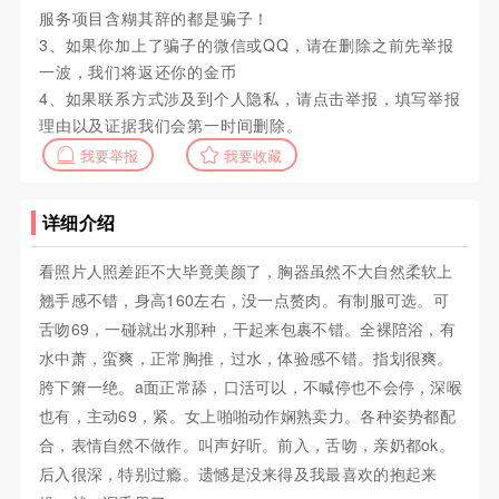
服务项目含糊其辞的都是骗子！
3、如果你加上了骗子的微信或QQ，请在删除之前先举报
一波，我们将返还你的金币
4、如果联系方式涉及到个人隐私，请点击举报，填写举报
理由以及证据我们会第一时间删除。
我要举报
我要收藏
详细介绍
看照片人照差距不大毕竟美颜了，胸器虽然不大自然柔软上
翘手感不错，身高160左右，没一点赘肉。有制服可选。可
舌吻69，一碰就出水那种，干起来包裹不错。全裸陪浴，有
水中萧，蛮爽，正常胸推，过水，体验感不错。指划很爽。
胯下箫一绝。a面正常舔，口活可以，不喊停也不会停，深喉
也有，主动69，紧。女上啪啪动作娴熟卖力。各种姿势都配
合，表情自然不做作。叫声好听。前入，舌吻，亲奶都ok。
后入很深，特别过瘾。遗憾是没来得及我最喜欢的抱起来