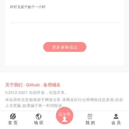
杆杆见底干她个一小时
更多体验信息
关于我们
·
Github
·
备用域名
©2012-2027 自由开放，信息共享。
本站所有信息都来源于网络分享,请网友自行分辨网络信息真假,切勿
上当受骗,如遇骗子第一时间投诉.
写文章
首 页
地 区
我 的
会 员