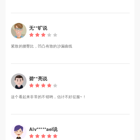
无**旷说
紧致的腰臀比，凹凸有致的沙漏曲线
碧**亮说
这个看起来非常的不错哟，估计不好征服~！
Alv*****ael说