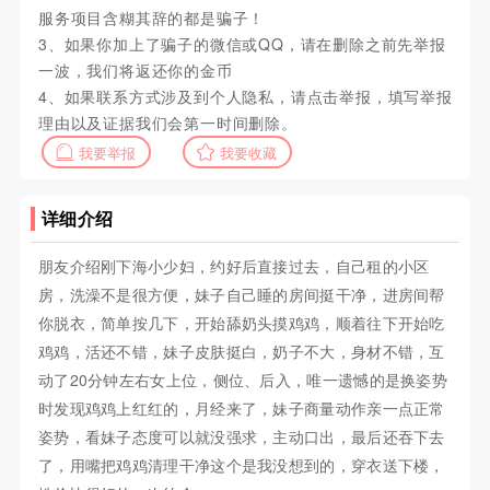
服务项目含糊其辞的都是骗子！
3、如果你加上了骗子的微信或QQ，请在删除之前先举报
一波，我们将返还你的金币
4、如果联系方式涉及到个人隐私，请点击举报，填写举报
理由以及证据我们会第一时间删除。
我要举报
我要收藏
详细介绍
朋友介绍刚下海小少妇，约好后直接过去，自己租的小区
房，洗澡不是很方便，妹子自己睡的房间挺干净，进房间帮
你脱衣，简单按几下，开始舔奶头摸鸡鸡，顺着往下开始吃
鸡鸡，活还不错，妹子皮肤挺白，奶子不大，身材不错，互
动了20分钟左右女上位，侧位、后入，唯一遗憾的是换姿势
时发现鸡鸡上红红的，月经来了，妹子商量动作亲一点正常
姿势，看妹子态度可以就没强求，主动口出，最后还吞下去
了，用嘴把鸡鸡清理干净这个是我没想到的，穿衣送下楼，