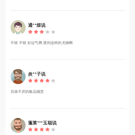
通**煜说
不错 不错 好运气啊 遇到这样的尤物啊
炎**子说
百操不厌的极品骚货
蓬莱***玉聪说