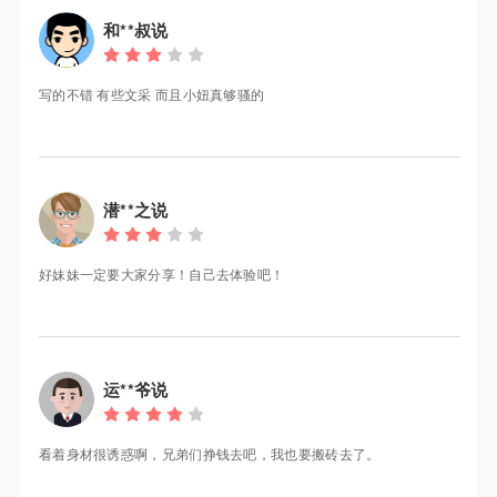
和**叔说
写的不错 有些文采 而且小妞真够骚的
潜**之说
好妹妹一定要大家分享！自己去体验吧！
运**爷说
看着身材很诱惑啊，兄弟们挣钱去吧，我也要搬砖去了。