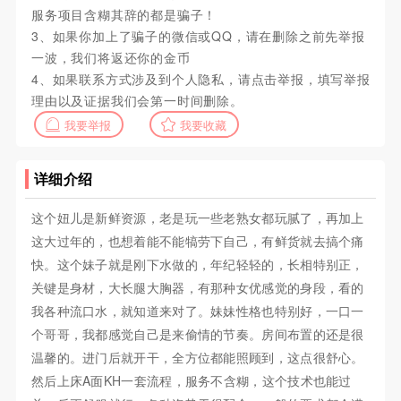
服务项目含糊其辞的都是骗子！
3、如果你加上了骗子的微信或QQ，请在删除之前先举报
一波，我们将返还你的金币
4、如果联系方式涉及到个人隐私，请点击举报，填写举报
理由以及证据我们会第一时间删除。
我要举报
我要收藏
详细介绍
这个妞儿是新鲜资源，老是玩一些老熟女都玩腻了，再加上
这大过年的，也想着能不能犒劳下自己，有鲜货就去搞个痛
快。这个妹子就是刚下水做的，年纪轻轻的，长相特别正，
关键是身材，大长腿大胸器，有那种女优感觉的身段，看的
我各种流口水，就知道来对了。妹妹性格也特别好，一口一
个哥哥，我都感觉自己是来偷情的节奏。房间布置的还是很
温馨的。进门后就开干，全方位都能照顾到，这点很舒心。
然后上床A面KH一套流程，服务不含糊，这个技术也能过