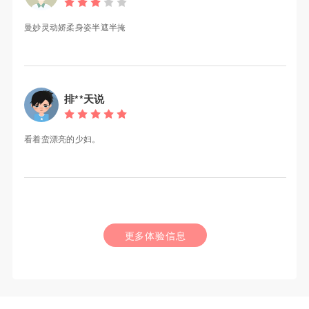
曼妙灵动娇柔身姿半遮半掩
排**天说
看着蛮漂亮的少妇。
更多体验信息