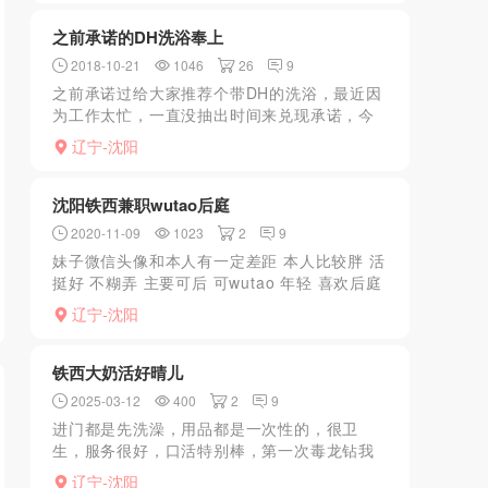
之前承诺的DH洗浴奉上
2018-10-21
1046
26
9
之前承诺过给大家推荐个带DH的洗浴，最近因
为工作太忙，一直没抽出时间来兑现承诺，今
天正好周末赶紧上坛子来码字！希望大家多多
辽宁-沈阳
捧场！闲话少叙，在沈阳想做DH大家都有自己
的私藏地点，这里...
沈阳铁西兼职wutao后庭
2020-11-09
1023
2
9
妹子微信头像和本人有一定差距 本人比较胖 活
挺好 不糊弄 主要可后 可wutao 年轻 喜欢后庭
的值得一
辽宁-沈阳
去.。。。。。。。。。。。。。。。。。。。
铁西大奶活好晴儿
2025-03-12
400
2
9
进门都是先洗澡，用品都是一次性的，很卫
生，服务很好，口活特别棒，第一次毒龙钻我
就遭不住，柰子特别大。推荐
辽宁-沈阳