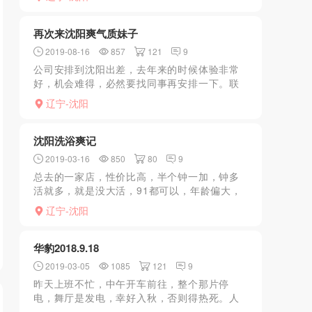
再次来沈阳爽气质妹子
2019-08-16
857
121
9
公司安排到沈阳出差，去年来的时候体验非常
好，机会难得，必然要找同事再安排一下。联
系上了之后，气质不凡，笑容非常甜美风，安
辽宁-沈阳
全性很好。进入房间，开始鸳鸯戏水，妹子洗
的非常仔细，前前后后...
沈阳洗浴爽记
2019-03-16
850
80
9
总去的一家店，性价比高，半个钟一加，钟多
活就多，就是没大活，91都可以，年龄偏大，
颜值身材还行。洗澡后，上三楼，有时候是包
辽宁-沈阳
间有时候是隔断，看当天人多不多，妹子先按
摩。然后开始挑逗，...
华豹2018.9.18
2019-03-05
1085
121
9
昨天上班不忙，中午开车前往，整个那片停
电，舞厅是发电，幸好入秋，否则得热死。人
不如往常多，质量感觉也一般，等了半天，才