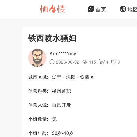
首页
地
铁西喷水骚妇
Ken*****nsy
2026-06-02
415
4
9
城市区域:
辽宁 - 沈阳 - 铁西区
信息种类:
楼凤兼职
信息来源:
自己开发
小姐数量:
无
小姐年龄:
30岁-40岁