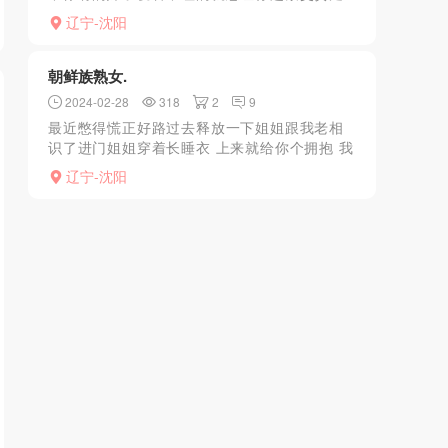
人完事冷冰冰的交易没意思。在姐姐的诱惑下
辽宁-沈阳
先做kouhuo不时的来下深喉，然后是dulong，
服务真...
朝鲜族熟女.
2024-02-28
318
2
9
最近憋得慌正好路过去释放一下姐姐跟我老相
识了进门姐姐穿着长睡衣 上来就给你个拥抱 我
也是秒懂 直接上手揉着姐姐的大屁股 一看姐姐
辽宁-沈阳
睡衣里面穿着情趣内衣赶紧去洗一下准备开始
口活还是熟...