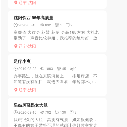
辽宁-沈阳
看到一个BL的菜，拉进水吧，比较亮，大家都
懂得。现在全国一片绿...
沈阳铁西 95年高质量
2020-05-13
892
1
9
高颜值 大纹身 花臂 花腿 身高168左右 大扎老
带劲了！声音比较御姐，我推荐的绝对好，放
心去玩吧！绝对物超所值！不满意回来骂我
辽宁-沈阳
足疗小爽
2019-08-23
1083
45
9
办事路过，就在东滨河路上，一排足疗店，不
知道有没有项目，就进去看看，年龄都不小，
选一个，进小屋拉窗帘，我这一看是有戏，先
辽宁-沈阳
am50半个小时，差不多到钟了，开始游走下
面，问加活不，k二...
皇姑风骚熟女大姐
2020-08-16
702
130
9
认识很久的大姐，高挑有气质，姐姐很健谈，
不像有的妹子爱答不理的就想让你赶紧交货走