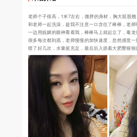
老师个子很高，1米7左右，微胖的身材，胸大屁股
和老师一起洗澡，趁我不注意一ロ含住了棒棒，老师
一边用妩媚的眼神看着我，棒棒马上就起立了，毒龙
很多每次都到底，老师慢慢的加快速度，忽然感觉一
喷了好几次，水量挺充足，最后后入抓着大肥臀狠狠