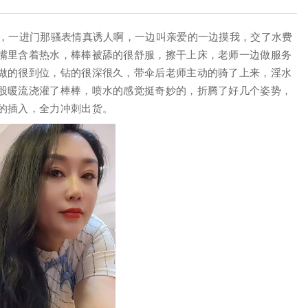
翘，一进门那骚表情真诱人啊，一边叫亲爱的一边摸我，交了水费
嘴里含着热水，棒棒被舔的很舒服，擦干上床，老师一边做服务
做的很到位，钻的很深很久，带伞后老师主动的骑了上来，淫水
股暖流浇灌了棒棒，喷水的感觉挺奇妙的，折腾了好几个姿势，
的插入，全力冲刺出货。