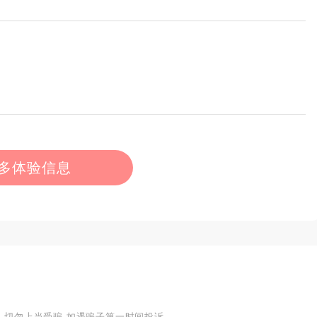
多体验信息
,切勿上当受骗,如遇骗子第一时间投诉.