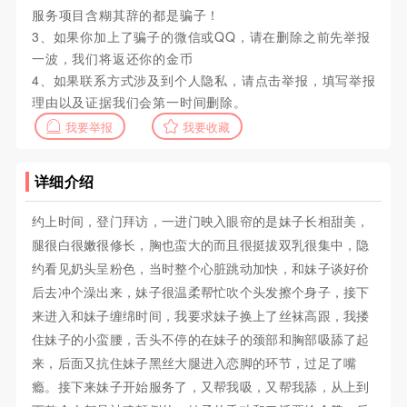
服务项目含糊其辞的都是骗子！
3、如果你加上了骗子的微信或QQ，请在删除之前先举报
一波，我们将返还你的金币
4、如果联系方式涉及到个人隐私，请点击举报，填写举报
理由以及证据我们会第一时间删除。
我要举报
我要收藏
详细介绍
约上时间，登门拜访，一进门映入眼帘的是妹子长相甜美，
腿很白很嫩很修长，胸也蛮大的而且很挺拔双乳很集中，隐
约看见奶头呈粉色，当时整个心脏跳动加快，和妹子谈好价
后去冲个澡出来，妹子很温柔帮忙吹个头发擦个身子，接下
来进入和妹子缠绵时间，我要求妹子换上了丝袜高跟，我搂
住妹子的小蛮腰，舌头不停的在妹子的颈部和胸部吸舔了起
来，后面又抗住妹子黑丝大腿进入恋脚的环节，过足了嘴
瘾。接下来妹子开始服务了，又帮我吸，又帮我舔，从上到