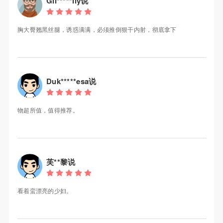
Gil*****ily说
胸大臀翘黑丝腿，诱惑满满，必须推倒狠干内射，彻底拿下
Duk*****esa说
物超所值，值得推荐。
芙**黎说
看着蛮漂亮的少妇。