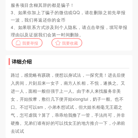
服务项目含糊其辞的都是骗子！
3、如果你加上了骗子的微信或QQ，请在删除之前先举报
一波，我们将返还你的金币
4、如果联系方式涉及到个人隐私，请点击举报，填写举报
理由以及证据我们会第一时间删除。
我要举报
我要收藏
详细介绍
路过，感觉略有蹊跷，便想以身试法，一探究竟！进去后便
入房间，片刻后来一女子，南方人长相，不悦，遂换之。又
进一人，面相一般但强于上一人。由于本人来找服务非美
女，开始按摩，敷衍几下便开始xiongtui，奶子一般。也不
口。不过可以sm，小弟本想试试，但大姐长相毫无王霸之
气，怎可虐我？算了，乖乖给我撸了一管，手法尚可，并非
硬撸。兄弟们谁有好的可以找女王的地方推介一下，小弟前
去试试