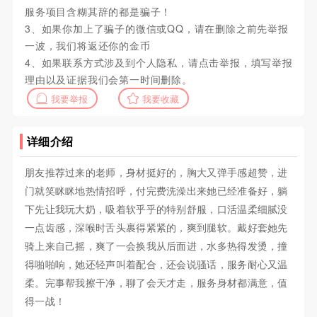
服务项目含糊其辞的都是骗子！
3、如果你加上了骗子的微信或QQ，请在删除之前先举报
一波，我们将返还你的金币
4、如果联系方式涉及到个人隐私，请点击举报，填写举报
理由以及证据我们会第一时间删除。
我要举报
我要收藏
详细介绍
朋友推荐过来的老师，身材挺好的，胸大又弹手感超赞，进
门就笑眯眯地热情招呼，付完费洗澡出来她已经准备好，躺
下先让我玩大奶，吸着软乎乎的特别舒服，口活温柔细腻没
一点齿感，深喉时舌头裹得紧紧的，爽到腿软。戴好套她先
骑上来自己摇，爽了一会换我从后面进，水多热得发烫，撞
得啪啪响，她还轻声叫着配合，还会说骚话，服务耐心又温
柔。完事帮我擦干净，聊了会天才走，服务身材都满意，值
得一战！