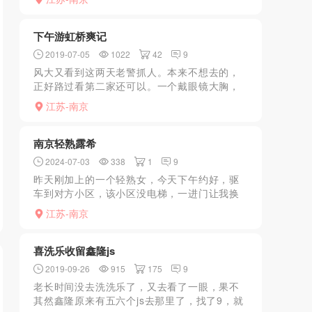
该有的都有，人很热情，好说话，选好了套餐
开始服务，清洗过后开...
下午游虹桥爽记
2019-07-05
1022
42
9
风大又看到这两天老警抓人。本来不想去的，
正好路过看第二家还可以。一个戴眼镜大胸，
还有个穿白色长裙，没忍住。在外面转了一圈
江苏-南京
看问题不大，下午人少老警也不至于这时候动
手，于是进去让随便来...
南京轻熟露希
2024-07-03
338
1
9
昨天刚加上的一个轻熟女，今天下午约好，驱
车到对方小区，该小区没电梯，一进门让我换
鞋洗澡，接着常规服务舔背，69，口交，爱
江苏-南京
爱。重点是奶子还行，舔B时，洞小无异味无
毛，说明爰干净，家里...
喜洗乐收留鑫隆js
2019-09-26
915
175
9
老长时间没去洗洗乐了，又去看了一眼，果不
其然鑫隆原来有五六个js去那里了，找了9，就