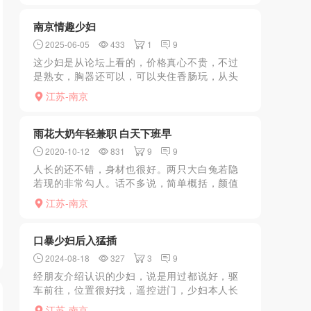
南京情趣少妇
2025-06-05
433
1
9
这少妇是从论坛上看的，价格真心不贵，不过
是熟女，胸器还可以，可以夹住香肠玩，从头
到尾时间足很卖力，跟条母狗一样听话。
江苏-南京
雨花大奶年轻兼职 白天下班早
2020-10-12
831
9
9
人长的还不错，身材也很好。两只大白兔若隐
若现的非常勾人。话不多说，简单概括，颜值
仔细看不经打，也能给个八分，但是态度还可
江苏-南京
以，也算年轻的
口暴少妇后入猛插
2024-08-18
327
3
9
经朋友介绍认识的少妇，说是用过都说好，驱
车前往，位置很好找，遥控进门，少妇本人长
的还可以，小小一只个子不高，身材还可以，
江苏-南京