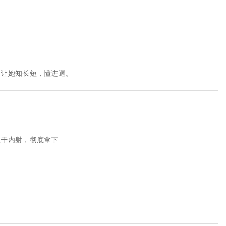
，让她知长短，懂进退。
狠干内射，彻底拿下