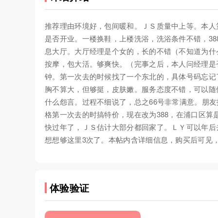
推荐理由环境好，包间暖和。ＪＳ质量中上等。本人
是否开业。一楼换鞋，上楼洗浴，洗浴条件不错，3
息大厅。大厅经理是个女的，长的不错（不知道为什
按摩，包大活。够爽快。（完事之后，本人问经理是
钟。第一次去的时候找了一个东北的，具体号码忘记
胸不算大，但够挺，皮肤嫩。服务态度不错，可以随
什么怨言。过程不细说了，总之66号非常满意。朋友
格第一次去的时搞特价，现在改为388，在浦口区算
快过年了，ＪＳ估计大部分都回家了。ＬＹ可以年后去
想想够这里3次了。本帖内含详细信息，购买后可见
体验验证