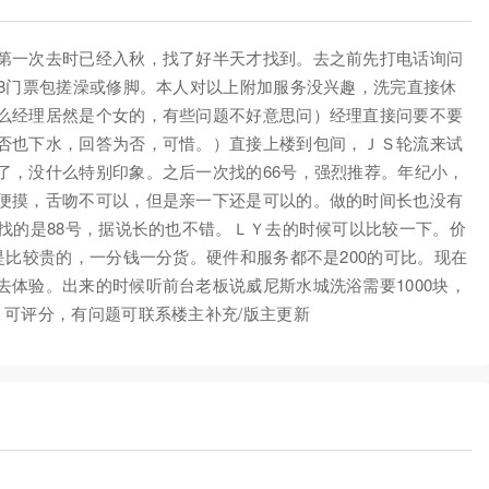
第一次去时已经入秋，找了好半天才找到。去之前先打电话询问
88门票包搓澡或修脚。本人对以上附加服务没兴趣，洗完直接休
么经理居然是个女的，有些问题不好意思问）经理直接问要不要
否也下水，回答为否，可惜。）直接上楼到包间，ＪＳ轮流来试
了，没什么特别印象。之后一次找的66号，强烈推荐。年纪小，
便摸，舌吻不可以，但是亲一下还是可以的。做的时间长也没有
找的是88号，据说长的也不错。ＬＹ去的时候可以比较一下。价
是比较贵的，一分钱一分货。硬件和服务都不是200的可比。现在
体验。出来的时候听前台老板说威尼斯水城洗浴需要1000块，
，可评分，有问题可联系楼主补充/版主更新