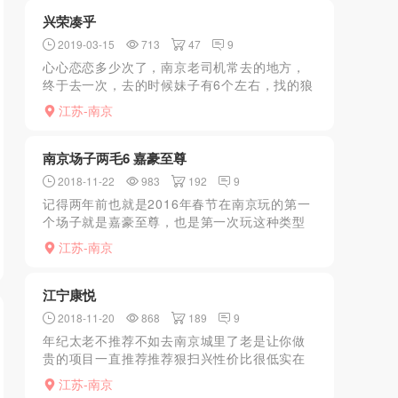
洗浴，自助换浴袍...
兴荣凑乎
2019-03-15
713
47
9
心心恋恋多少次了，南京老司机常去的地方，
终于去一次，去的时候妹子有6个左右，找的狼
友介绍的11号，做完才知道换人了，没意思，
江苏-南京
下次换12号试试，听说不错
南京场子两毛6 嘉豪至尊
2018-11-22
983
192
9
记得两年前也就是2016年春节在南京玩的第一
个场子就是嘉豪至尊，也是第一次玩这种类型
的浴场，那时候还在绕花门那边，价格是278一
江苏-南京
个钟，洗澡的环境算可以的了。时隔两年，再
次回南京玩，...
江宁康悦
2018-11-20
868
189
9
年纪太老不推荐不如去南京城里了老是让你做
贵的项目一直推荐推荐狠扫兴性价比很低实在
别去颜值也低态度很一般周围几家都别去了不
江苏-南京
好