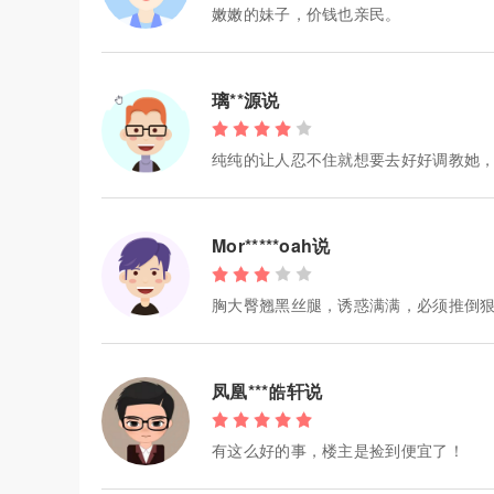
嫩嫩的妹子，价钱也亲民。
璃**源说
纯纯的让人忍不住就想要去好好调教她
Mor*****oah说
胸大臀翘黑丝腿，诱惑满满，必须推倒
凤凰***皓轩说
有这么好的事，楼主是捡到便宜了！