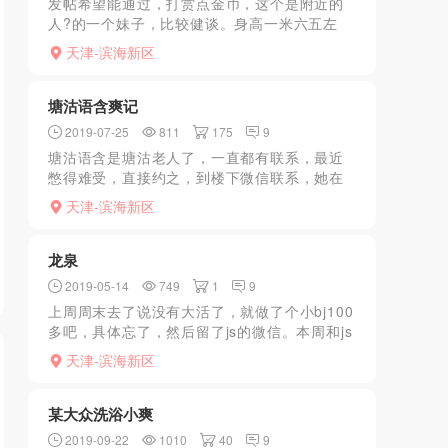
发帖希望能通过，打赏点金币，这个是附近的
人?的一个妹子，比较健谈。身高一米六五左
右，比较高挑，胸也很大，自己租的房子，说
天津-滨海新区
是刚刚出来做的，QQ约到妹子家里，陪着一起
洗澡，洗澡帮你擦干...
塘沽语含爽记
2019-07-25
811
175
9
塘沽语含是塘沽老人了，一直都有联系，最近
憋得难受，直接约之，到楼下微信联系，她在
楼上给按电梯开楼门，有门禁，然后坐电梯上
天津-滨海新区
楼，进屋看到穿着薄纱睡裙，大屁股很诱人，
问一起洗么，小狼在家...
龙泉
2019-05-14
749
1
9
上周周末去了说没有大活了，就做了个小bj100
多吧，具体忘了，然后留了js的微信。本周和js
聊天时说大活开了就过去了，不过就3个人，去
天津-滨海新区
的时候有一个在干活，选了年轻点的，后来知
道是9...
某大众洗浴小爽
2019-09-22
1010
40
9