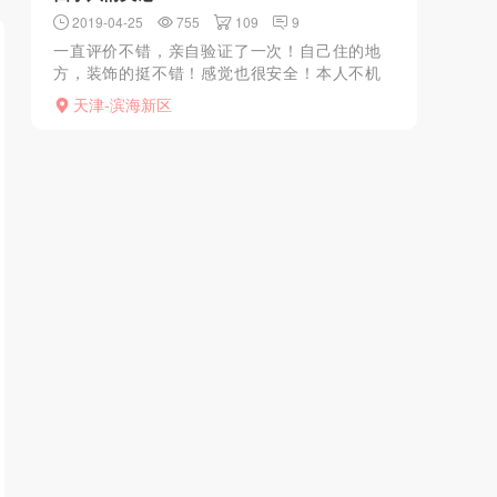
2019-04-25
755
109
9
一直评价不错，亲自验证了一次！自己住的地
方，装饰的挺不错！感觉也很安全！本人不机
车很热情！活很细致！妹子人也挺漂亮的，去
天津-滨海新区
了怕你放不开还主动配合你！过程还主动69，
B很嫩！胸是又大又...