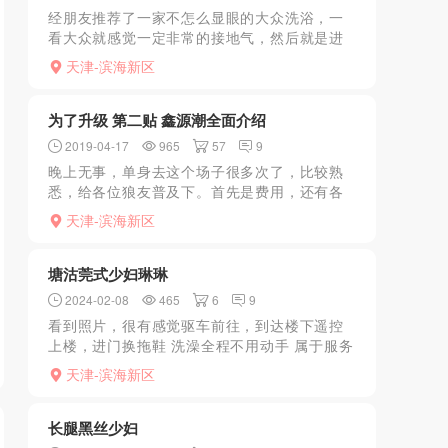
经朋友推荐了一家不怎么显眼的大众洗浴，一
看大众就感觉一定非常的接地气，然后就是进
门换鞋拿牌洗澡一套流程，里面洗澡的顾客大
天津-滨海新区
都是老大爷，真的是太大众了，洗澡更衣的地
方也不大，设施也是一...
为了升级 第二贴 鑫源潮全面介绍
2019-04-17
965
57
9
晚上无事，单身去这个场子很多次了，比较熟
悉，给各位狼友普及下。首先是费用，还有各
种加这个那个的，自己看，都有价格。这边有
天津-滨海新区
两种技师一种小活，一种大活。一般二楼和三
楼外边的房间小活，三...
塘沽莞式少妇琳琳
2024-02-08
465
6
9
看到照片，很有感觉驱车前往，到达楼下遥控
上楼，进门换拖鞋 洗澡全程不用动手 属于服务
系，目测小少妇踩着高跟鞋170 腿修长玩腿的
天津-滨海新区
可以满足了，大的烦了可以享受享受花式不紧
不慢的服务 ...
长腿黑丝少妇