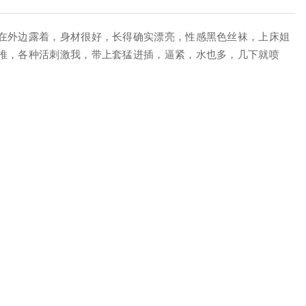
在外边露着，身材很好，长得确实漂亮，性感黑色丝袜，上床姐
推，各种活刺激我，带上套猛进插，逼紧，水也多，几下就喷