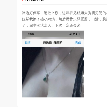
路边好停车，遥控上楼，进屋看见姐姐大胸明晃晃的
姐帮我擦了擦小鸡鸡，然后用舌头舔蛋蛋，口活，胸
了，完事洗洗走人，下次一定还会来