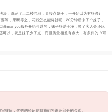
先洗澡，洗完了上二楼包厢，直接点妹子，一开始以为有很多让
有要等，果断等之，花钱怎么能将就呢，20分钟后来了个妹子，
口暴manyou服务开始可以的，妹子很爱干净，换了客人会还床
还可以，就是妹子少了点，而且质量相差有点大，有条件的LY可
员审核后，优秀的验证信息我们将返还部分的金币。