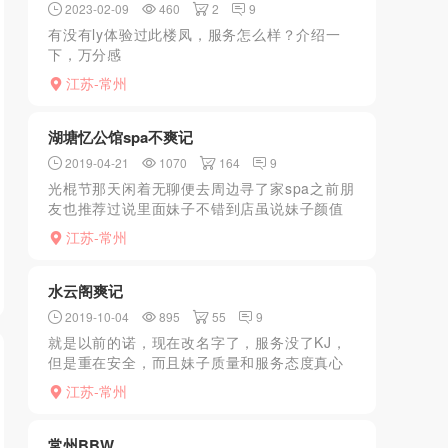
2023-02-09
460
2
9
有没有ly体验过此楼凤，服务怎么样？介绍一
下，万分感
谢！.................................................................
江苏-常州
湖塘忆公馆spa不爽记
2019-04-21
1070
164
9
光棍节那天闲着无聊便去周边寻了家spa之前朋
友也推荐过说里面妹子不错到店虽说妹子颜值
尚可但是就是服务太差小妹不知是经验不足还
江苏-常州
是怎样有好多项目没做就只做了一个manyou和
kb在kb...
水云阁爽记
2019-10-04
895
55
9
就是以前的诺，现在改名字了，服务没了KJ，
但是重在安全，而且妹子质量和服务态度真心
没话说。这次体验的90，那个胸是我目前看到
江苏-常州
过最大的，而且形状手感也很好，强烈推荐。
常州BBW.