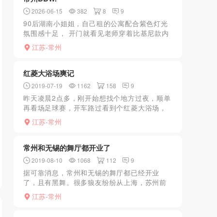
2026-06-15
382
8
9
90后湖南小姐姐，自己租的公寓配合紫色灯光
氛围感十足， 开门就看见老师穿着比基尼款内
衣勾勒出E杯大奶，小狼我是胸控，根本受不了
江苏-常州
这刺激，立马扑进老师的怀里舔着大奶，皮肤
很好很白，舔奶...
红菱大浴场爽记
2019-07-19
1162
158
9
昨天凌晨2点多，刚开始想找个地方过夜，顺单
再看场足球赛，开车路过看到个红菱大浴场，
没有大活，兴致冲冲的洗个澡，在房间等待js的
江苏-常州
到来，这个时候只有2个人，自我感觉颜值60
分，但身材不...
常州和无锡的舞厅都开业了
2019-08-10
1068
112
9
据可靠消息，常州和无锡的舞厅都已经开业
了，且有黑舞。很多狼友纷纷从上海，苏州前
往。听说高铁的车票都搞的很紧缺。浙江桐乡
江苏-常州
的大富豪上个月关了几天。今天3号也开业了。
价格还是20一曲。苏...