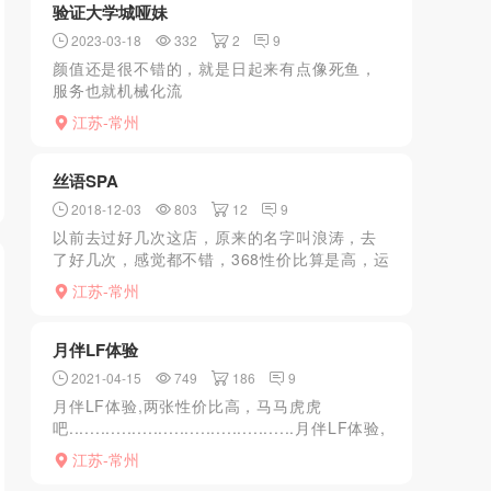
验证大学城哑妹
2023-03-18
332
2
9
颜值还是很不错的，就是日起来有点像死鱼，
服务也就机械化流
程。.........................................................
江苏-常州
丝语SPA
2018-12-03
803
12
9
以前去过好几次这店，原来的名字叫浪涛，去
了好几次，感觉都不错，368性价比算是高，运
气好碰上某个JS愿意你就能啪一下，中间曾改
江苏-常州
名江南，可能是换老板了，就没去过。目前，
再从那经过，这...
月伴LF体验
2021-04-15
749
186
9
月伴LF体验,两张性价比高，马马虎虎
吧...........................................月伴LF体验,
两张性价比高，马马虎虎吧
江苏-常州