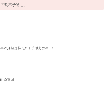
，否则不予通过。
喜欢揉捏这样的奶子手感超级棒~！
何时会退潮。