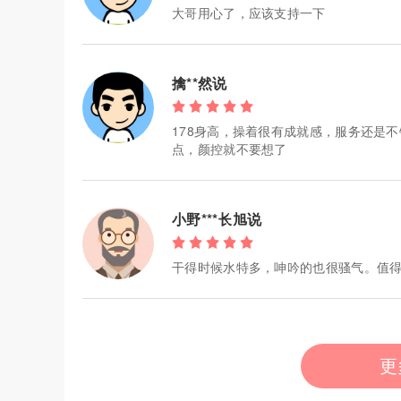
大哥用心了，应该支持一下
擒**然说
178身高，操着很有成就感，服务还是
点，颜控就不要想了
小野***长旭说
干得时候水特多，呻吟的也很骚气。值
更