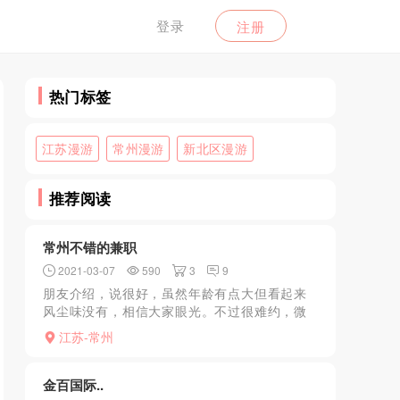
登录
注册
热门标签
江苏漫游
常州漫游
新北区漫游
推荐阅读
常州不错的兼职
2021-03-07
590
3
9
朋友介绍，说很好，虽然年龄有点大但看起来
风尘味没有，相信大家眼光。不过很难约，微
信头像是照片，绝对物超所值。
江苏-常州
金百国际..