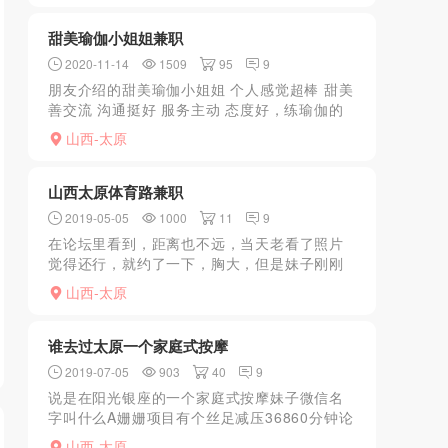
找地方，她说也可以她...
甜美瑜伽小姐姐兼职
2020-11-14
1509
95
9
朋友介绍的甜美瑜伽小姐姐 个人感觉超棒 甜美
善交流 沟通挺好 服务主动 态度好，练瑜伽的
就是不一样 各种姿势各种满足 可以一字马入是
山西-太原
真的爽，超值体验
山西太原体育路兼职
2019-05-05
1000
11
9
在论坛里看到，距离也不远，当天老看了照片
觉得还行，就约了一下，胸大，但是妹子刚刚
减肥减下来，好像是从180减到130左右，胸/
山西-太原
肚子的坠感还没完全的减下来，有特殊爱好的
可以体验。颜值...
谁去过太原一个家庭式按摩
2019-07-05
903
40
9
说是在阳光银座的一个家庭式按摩妹子微信名
字叫什么A姗姗项目有个丝足减压36860分钟论
坛哪位大神去过靠不靠谱到底是不是有玩的地
山西-太原