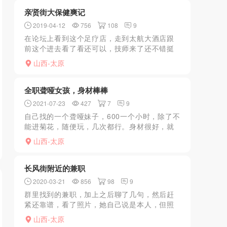
足 很喜欢这...
亲贤街大保健爽记
2019-04-12
756
108
9
在论坛上看到这个足疗店，走到太航大酒店跟
前这个进去看了看还可以，技师来了还不错挺
年轻身材也可以。问有啥大项了，js说得充值才
山西-太原
行了就冲了五千，做了xiongtuikb和双飞，还
不错，...
全职聋哑女孩，身材棒棒
2021-07-23
427
7
9
自己找的一个聋哑妹子，600一个小时，除了不
能进菊花，随便玩，几次都行。身材很好，就
是聋哑，交流可能不太顺畅，颜值70.
山西-太原
长风街附近的兼职
2020-03-21
856
98
9
群里找到的兼职，加上之后聊了几句，然后赶
紧还靠谱，看了照片，她自己说是本人，但照
片这东西谁也不好说（见了面我觉得就是她本
山西-太原
人）。联系好之后她上门服务，我一开始不好