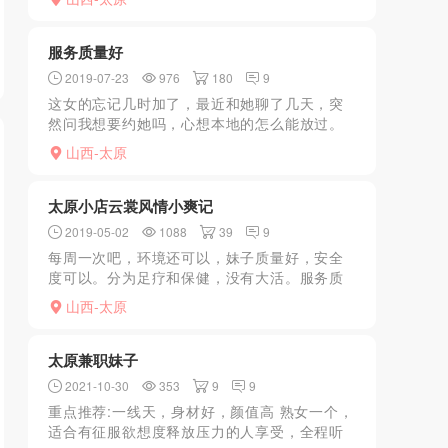
方去过的老司机给指个路。
服务质量好
2019-07-23
976
180
9
这女的忘记几时加了，最近和她聊了几天，突
然问我想要约她吗，心想本地的怎么能放过。
她叫我去指定的酒店，靠近她家，到了我先开
山西-太原
房拿了房号通知她等一下就来到了，她一进来
第一印象好像中学朋友...
太原小店云裳风情小爽记
2019-05-02
1088
39
9
每周一次吧，环境还可以，妹子质量好，安全
度可以。分为足疗和保健，没有大活。服务质
量还可以。
山西-太原
太原兼职妹子
2021-10-30
353
9
9
重点推荐:一线天，身材好，颜值高 熟女一个，
适合有征服欲想度释放压力的人享受，全程听