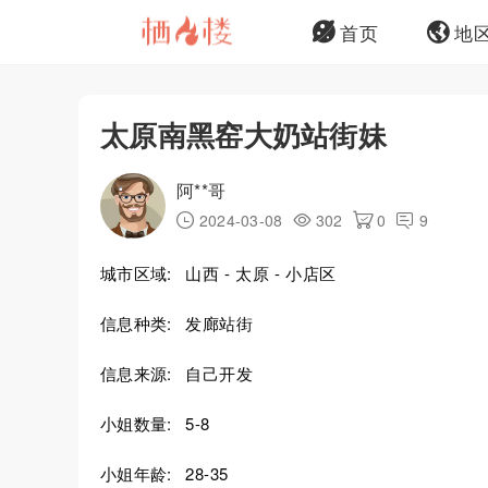
首页
地
太原南黑窑大奶站街妹
阿**哥
2024-03-08
302
0
9
城市区域:
山西 - 太原 - 小店区
信息种类:
发廊站街
信息来源:
自己开发
小姐数量:
5-8
小姐年龄:
28-35