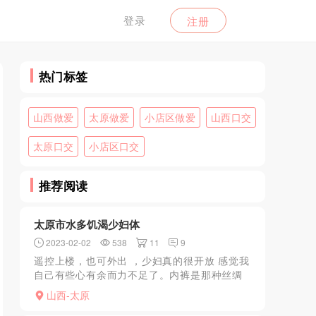
登录
注册
热门标签
山西做爱
太原做爱
小店区做爱
山西口交
太原口交
小店区口交
推荐阅读
太原市水多饥渴少妇体
2023-02-02
538
11
9
遥控上楼，也可外出 ，少妇真的很开放 感觉我
自己有些心有余而力不足了。内裤是那种丝绸
的，摸起来湿湿的 一条沟沟，好多毛毛 旺盛
山西-太原
，做起来两个奶就像要被甩飞起来。总之很满