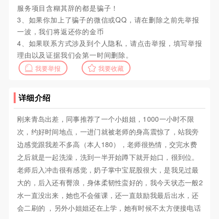
服务项目含糊其辞的都是骗子！
3、如果你加上了骗子的微信或QQ，请在删除之前先举报
一波，我们将返还你的金币
4、如果联系方式涉及到个人隐私，请点击举报，填写举报
理由以及证据我们会第一时间删除。
我要举报
我要收藏
详细介绍
刚来青岛出差，同事推荐了一个小姐姐，1000一小时不限
次，约好时间地点，一进门就被老师的身高震惊了，站我旁
边感觉跟我差不多高（本人180），老师很热情，交完水费
之后就是一起洗澡，洗到一半开始蹲下就开始口，很到位。
老师后入冲击很有感觉，奶子掌中宝屁股很大，是我见过最
大的，后入还有臀浪，身体柔韧性蛮好的，我今天状态一般2
水一直没出来，她也不会催课，还一直鼓励我最后出水，还
会二刷的 ，另外小姐姐还在上学，她有时候不太方便接电话