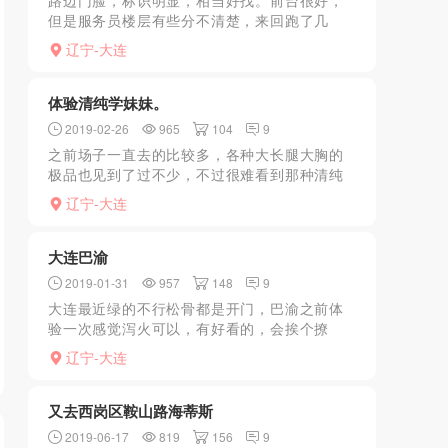
路边门脸，标识明显，相当好找。前台很好，
但是服务员楼层有些分不清楚，来回跑了几
趟，洗浴间有点小，人一多就要排队。有石子
辽宁-大连
的可以体验沙滩埋人，氧气房有效解决了桑拿
胸闷气短的通病，点赞！...
体验清纯学妹妹。
2019-02-26
965
104
9
之前场子一直去的比较多，各种大长腿大胸的
极品也见到了过不少，不过很难看到那种清纯
的女孩子，大连出差晚上闲来无事决定换换口
辽宁-大连
味，联系了外围，挑了一个在上大学女孩，整
体的感觉是桑拿找不到...
大连巴渝
2019-01-31
957
148
9
大连最近绿的不行松骨都是开门，巴渝之前体
验一次感觉泻火可以，有好看的，会挨个撩
你，看上哪个就走，有的会跟你说好多，还是
辽宁-大连
得自己看，希望早点不绿，各位可以体验一下
又去西岗区鞍山路海蒂斯
2019-06-17
819
156
9