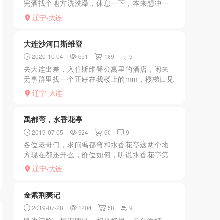
完酒找个地方洗洗澡，休息一下，本来想冲一
下去个打听休息，后来寻思做个松骨吧，就上
辽宁-大连
去了，他家松骨分技师金牌，不过差不多，按
摩的过程很认真，不会...
大连沙河口斯维登
2020-10-04
661
189
9
去大连出差，入住斯维登公寓里的酒店，闲来
无事群里找一个正好在我楼上的mm，楼梯口见
面长的矮胖，不过那时候饥渴难耐，拉进屋里
辽宁-大连
一顿亲，然后一顿输出，总体来说mm身材长相
一般，下边挺紧，...
禹都弯，水香花亭
2019-07-05
924
60
9
各位老哥们，求问禹都弯和水香花亭这两个地
方现在都还开么，价位如何，听说水香花亭第
二次半价是真的么。有经理微信的提供小狼一
辽宁-大连
下，谢谢了！
金紫荆爽记
2019-07-28
1204
58
9