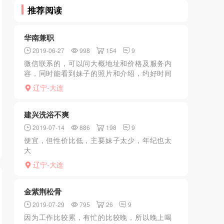
推荐阅读
华南兼职
2019-06-27
998
154
9
微信联系的，可以问大概地址和价格及服务内
容，同时能看到妹子的照片和介绍，约好时间
后就开车去往华南润泽园住宅区，车停好后微
辽宁-大连
信再次联系，会告诉具体的楼号和单元门号
码，进入单元门才会告诉...
建兴洗浴不爽
2019-07-14
886
198
9
便宜，但性价比低，主要妹子太少，年纪也太
大
辽宁-大连
金紫荆松骨
2019-07-29
795
26
9
因为工作比较累，有忙的比较晚，所以晚上喝