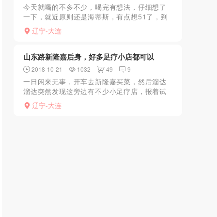
今天就喝的不多不少，喝完有想法，仔细想了
一下，就近原则还是海蒂斯，有点想51了，到
了洗完一问51号还有印象中有狼友推荐过的29
辽宁-大连
都不在，无奈已经箭在弦上了，上楼选了5次，
老规矩一次3...
山东路新隆嘉后身，好多足疗小店都可以
2018-10-21
1032
49
9
一日闲来无事，开车去新隆嘉买菜，然后溜达
溜达突然发现这旁边有不少小足疗店，报着试
试看的态度找了一家进去看了一下，具体名字
辽宁-大连
不记得了（后来这附近陆续又考察了几家，还
好都不错）。由于本人...