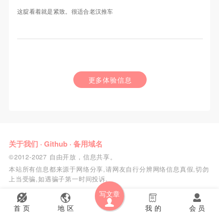
这腚看着就是紧致。很适合老汉推车
更多体验信息
关于我们
·
Github
·
备用域名
©2012-2027 自由开放，信息共享。
本站所有信息都来源于网络分享,请网友自行分辨网络信息真假,切勿
上当受骗,如遇骗子第一时间投诉.
写文章
首 页
地 区
我 的
会 员