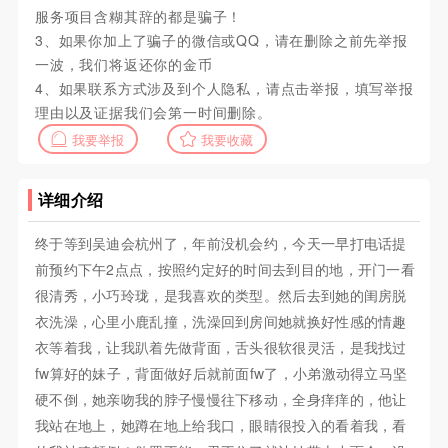
服务项目含糊其辞的都是骗子！
3、如果你加上了骗子的微信或QQ，请在删除之前先举报
一波，我们将返还你的金币
4、如果联系方式涉及到个人隐私，请点击举报，填写举报
理由以及证据我们会第一时间删除。
我要举报
我要收藏
详细介绍
终于等到吴迪会杭州了，年前没机会约，今天一早打电话提
前预约下午2点点，按照约定好的时间去到目的地，开门一看
很清秀，小巧玲珑，是我喜欢的类型。然后去到她的闺房脱
衣洗澡，心里小鹿乱撞，洗澡回到房间她就换好性感的情趣
衣等着我，让我趴着先做背面，舌头很软很灵活，是我找过
fw算好的妹子，背面做好后就前面fw了，小弟激动得立马坚
硬不倒，她亲吻我的脖子慢慢往下移动，全身痒痒的，他让
我站在地上，她蹲在地上给我口，眼睛很投入的看着我，看