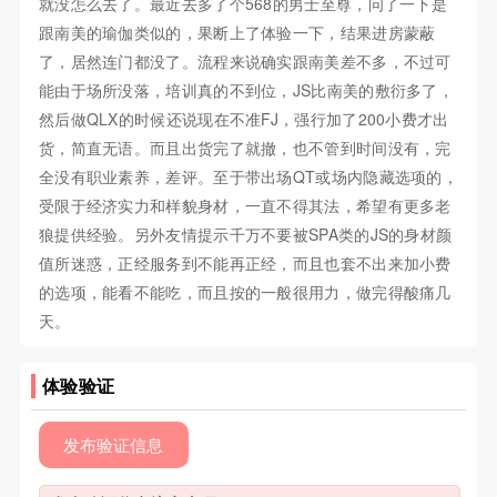
就没怎么去了。最近去多了个568的男士至尊，问了一下是
跟南美的瑜伽类似的，果断上了体验一下，结果进房蒙蔽
了，居然连门都没了。流程来说确实跟南美差不多，不过可
能由于场所没落，培训真的不到位，JS比南美的敷衍多了，
然后做QLX的时候还说现在不准FJ，强行加了200小费才出
货，简直无语。而且出货完了就撤，也不管到时间没有，完
全没有职业素养，差评。至于带出场QT或场内隐藏选项的，
受限于经济实力和样貌身材，一直不得其法，希望有更多老
狼提供经验。另外友情提示千万不要被SPA类的JS的身材颜
值所迷惑，正经服务到不能再正经，而且也套不出来加小费
的选项，能看不能吃，而且按的一般很用力，做完得酸痛几
天。
体验验证
发布验证信息