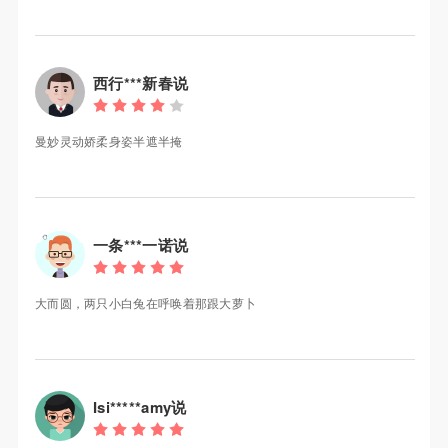
西行***新春说
曼妙灵动娇柔身姿半遮半掩
一条***一诺说
大而圆，两只小白兔在呼唤着那跟大萝卜
Isi*****amy说